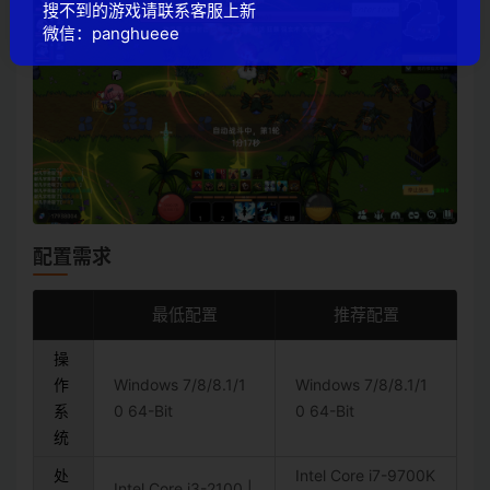
搜不到的游戏请联系客服上新
微信：panghueee
配置需求
最低配置
推荐配置
操
作
Windows 7/8/8.1/1
Windows 7/8/8.1/1
系
0 64-Bit
0 64-Bit
统
处
Intel Core i7-9700K
Intel Core i3-2100 |