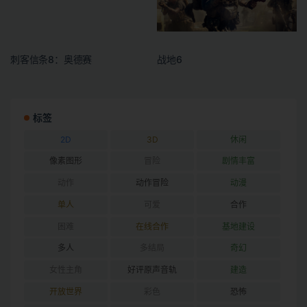
刺客信条8：奥德赛
战地6
标签
2D
3D
休闲
像素图形
冒险
剧情丰富
动作
动作冒险
动漫
单人
可爱
合作
困难
在线合作
基地建设
多人
多结局
奇幻
女性主角
好评原声音轨
建造
开放世界
彩色
恐怖