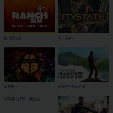
牧场模拟器
城市之星2
荒野枪巫
荒野的召唤垂钓者