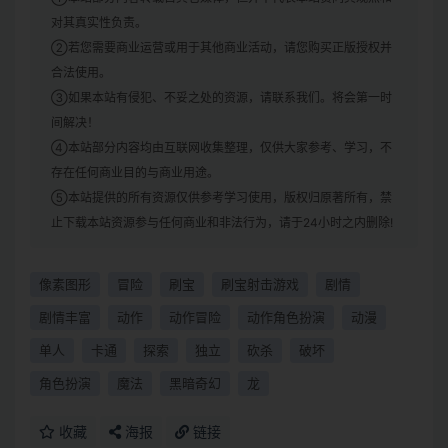
对其真实性负责。
②若您需要商业运营或用于其他商业活动，请您购买正版授权并
合法使用。
③如果本站有侵犯、不妥之处的资源，请联系我们。将会第一时
间解决！
④本站部分内容均由互联网收集整理，仅供大家参考、学习，不
存在任何商业目的与商业用途。
⑤本站提供的所有资源仅供参考学习使用，版权归原著所有，禁
止下载本站资源参与任何商业和非法行为，请于24小时之内删除!
像素图形
冒险
刷宝
刷宝射击游戏
剧情
剧情丰富
动作
动作冒险
动作角色扮演
动漫
单人
卡通
探索
独立
砍杀
破坏
角色扮演
魔法
黑暗奇幻
龙
收藏
海报
链接