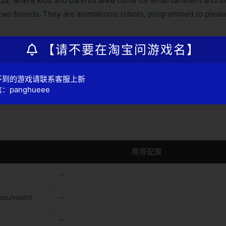
a, where kids and parents alike come for entertainment and fo
s two friends. They are animatronic robots, programmed to pleas
【请不要在淘宝问游戏名】
不到的游戏请联系客服上新
：panghueee
推荐配置
–
equivalent
–
–