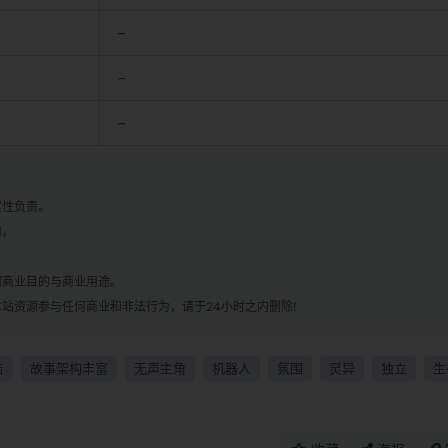
–
–
–
实性负责。
用。
！
何商业目的与商业用途。
站资源参与任何商业和非法行为，请于24小时之内删除!
击
故事架构丰富
无声主角
机器人
氛围
灵异
独立
生