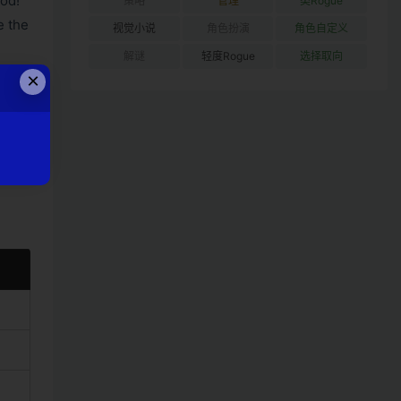
od!
策略
管理
类Rogue
e the
视觉小说
角色扮演
角色自定义
解谜
轻度Rogue
选择取向
×