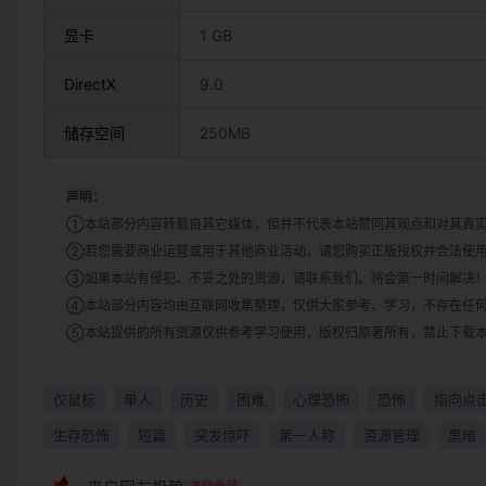
显卡
1 GB
DirectX
9.0
储存空间
250MB
声明：
①本站部分内容转载自其它媒体，但并不代表本站赞同其观点和对其真
②若您需要商业运营或用于其他商业活动，请您购买正版授权并合法使
③如果本站有侵犯、不妥之处的资源，请联系我们。将会第一时间解决
④本站部分内容均由互联网收集整理，仅供大家参考、学习，不存在任
⑤本站提供的所有资源仅供参考学习使用，版权归原著所有，禁止下载本
仅鼠标
单人
历史
困难
心理恐怖
恐怖
指向点
生存恐怖
短篇
突发惊吓
第一人称
资源管理
黑暗