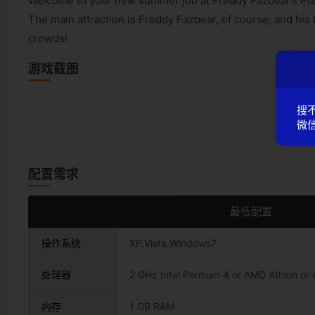
Welcome to your new summer job at Freddy Fazbear’s Pizz
The main attraction is Freddy Fazbear, of course; and hi
crowds!
游戏截图
搜
微信
配置需求
最低配置
操作系统
XP,Vista,Windows7
处理器
2 GHz Intel Pentium 4 or AMD Athlon or 
内存
1 GB RAM