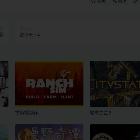
收藏
海报
篇
下一篇
版
富甲天下4
牧场模拟器
城市之星2