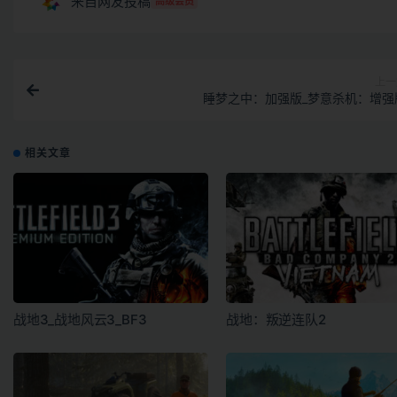
来自网友投稿
高级会员
上一
睡梦之中：加强版_梦意杀机：增强
相关文章
战地3_战地风云3_BF3
战地：叛逆连队2