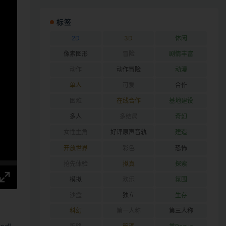
标签
2D
3D
休闲
像素图形
冒险
剧情丰富
动作
动作冒险
动漫
单人
可爱
合作
困难
在线合作
基地建设
多人
多结局
奇幻
女性主角
好评原声音轨
建造
开放世界
彩色
恐怖
抢先体验
拟真
探索
模拟
欢乐
氛围
沙盒
独立
生存
科幻
第一人称
第三人称