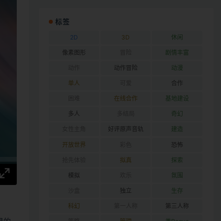
标签
2D
3D
休闲
像素图形
冒险
剧情丰富
动作
动作冒险
动漫
单人
可爱
合作
困难
在线合作
基地建设
多人
多结局
奇幻
女性主角
好评原声音轨
建造
开放世界
彩色
恐怖
抢先体验
拟真
探索
模拟
欢乐
氛围
沙盒
独立
生存
科幻
第一人称
第三人称