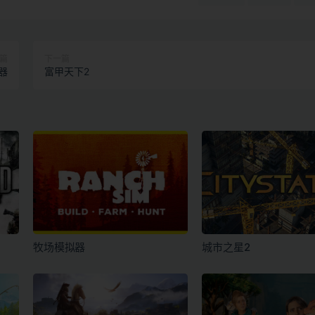
篇
下一篇
器
富甲天下2
牧场模拟器
城市之星2