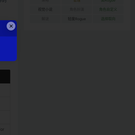
界的
策略
管理
类Rogue
视觉小说
角色扮演
角色自定义
解谜
轻度Rogue
选择取向
×
for