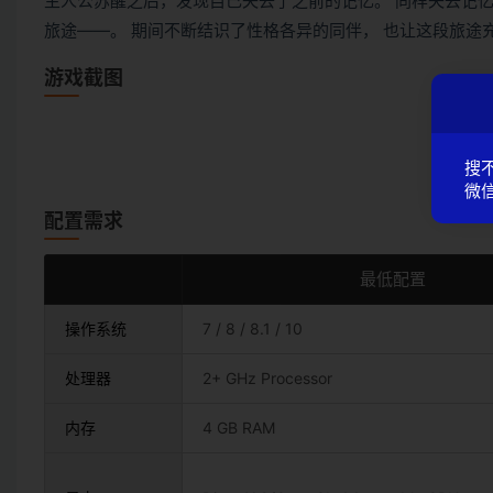
主人公苏醒之后，发现自己失去了之前的记忆。 同样失去记
旅途――。 期间不断结识了性格各异的同伴， 也让这段旅途
游戏截图
搜
微信
配置需求
最低配置
操作系统
7 / 8 / 8.1 / 10
处理器
2+ GHz Processor
内存
4 GB RAM