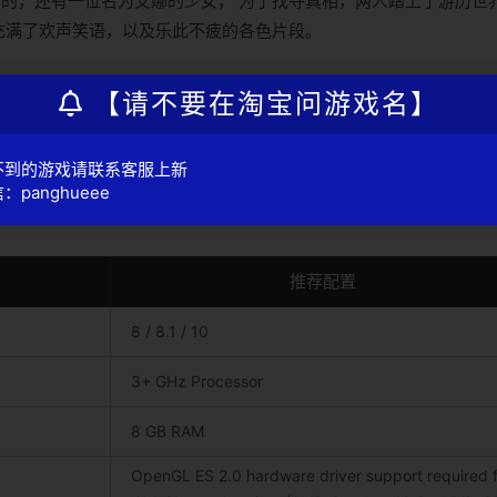
忆的，还有一位名为艾娜的少女， 为了找寻真相，两人踏上了游历世
充满了欢声笑语，以及乐此不疲的各色片段。
【请不要在淘宝问游戏名】
不到的游戏请联系客服上新
：panghueee
推荐配置
8 / 8.1 / 10
3+ GHz Processor
8 GB RAM
OpenGL ES 2.0 hardware driver support required 