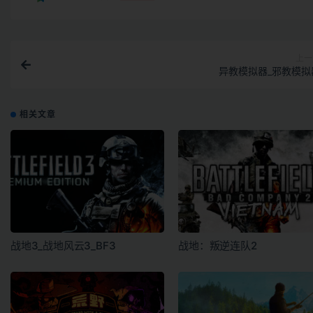
上一
异教模拟器_邪教模拟
相关文章
战地3_战地风云3_BF3
战地：叛逆连队2