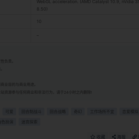
WebGL acceleration. (AMD Catalyst 10.9, nVidia 3
8.50)
10
–
实性负责。
用。
！
何商业目的与商业用途。
站资源参与任何商业和非法行为，请于24小时之内删除!
可爱
回合制战斗
回合战略
奇幻
工作场所不宜
恋爱模拟
角色扮演
迷宫探索
收藏
海报