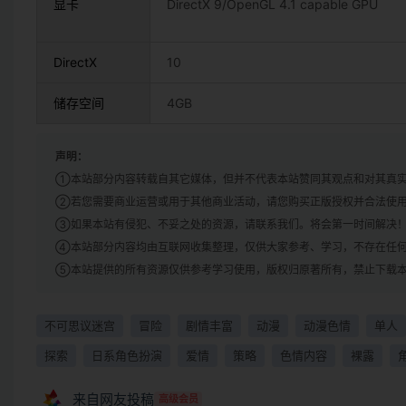
显卡
DirectX 9/OpenGL 4.1 capable GPU
DirectX
10
储存空间
4GB
声明：
①本站部分内容转载自其它媒体，但并不代表本站赞同其观点和对其真
②若您需要商业运营或用于其他商业活动，请您购买正版授权并合法使
③如果本站有侵犯、不妥之处的资源，请联系我们。将会第一时间解决
④本站部分内容均由互联网收集整理，仅供大家参考、学习，不存在任
⑤本站提供的所有资源仅供参考学习使用，版权归原著所有，禁止下载本
不可思议迷宫
冒险
剧情丰富
动漫
动漫色情
单人
探索
日系角色扮演
爱情
策略
色情内容
裸露
来自网友投稿
高级会员