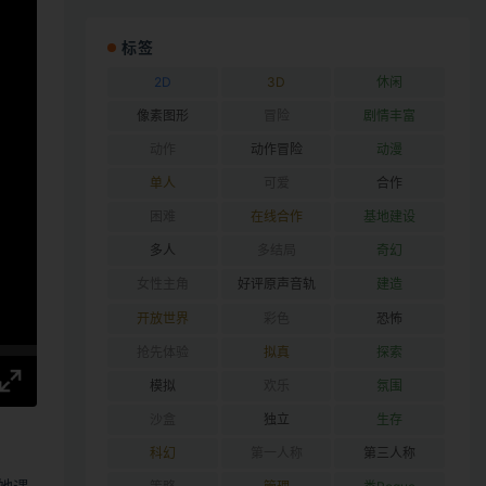
标签
2D
3D
休闲
像素图形
冒险
剧情丰富
动作
动作冒险
动漫
单人
可爱
合作
困难
在线合作
基地建设
多人
多结局
奇幻
女性主角
好评原声音轨
建造
开放世界
彩色
恐怖
抢先体验
拟真
探索
模拟
欢乐
氛围
沙盒
独立
生存
科幻
第一人称
第三人称