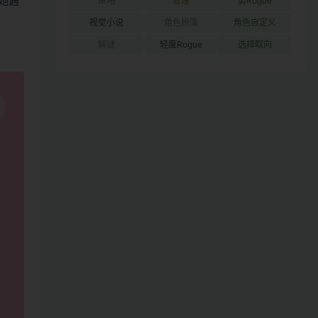
她遇
策略
管理
类Rogue
视觉小说
角色扮演
角色自定义
解谜
轻度Rogue
选择取向