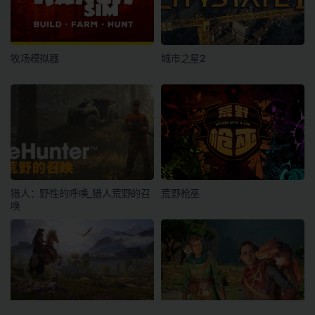
牧场模拟器
城市之星2
猎人：野性的呼唤_猎人荒野的召
荒野枪巫
唤