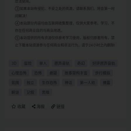
合法使用。
③如果本站有侵犯、不妥之处的资源，请联系我们。将会第一时
间解决！
④本站部分内容均由互联网收集整理，仅供大家参考、学习，不
存在任何商业目的与商业用途。
⑤本站提供的所有资源仅供参考学习使用，版权归原著所有，禁
止下载本站资源参与任何商业和非法行为，请于24小时之内删除!
3D
冒险
单人
原声音轨
奇幻
好评原声音轨
心理恐怖
恐怖
悬疑
故事架构丰富
步行模拟
氛围
独立
生存恐怖
神话
第一人称
裸露
解谜
记叙
黑暗
收藏
海报
链接