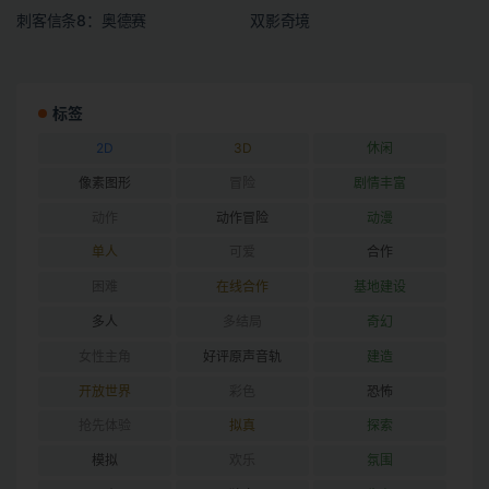
刺客信条8：奥德赛
双影奇境
标签
2D
3D
休闲
像素图形
冒险
剧情丰富
动作
动作冒险
动漫
单人
可爱
合作
困难
在线合作
基地建设
多人
多结局
奇幻
女性主角
好评原声音轨
建造
开放世界
彩色
恐怖
抢先体验
拟真
探索
模拟
欢乐
氛围