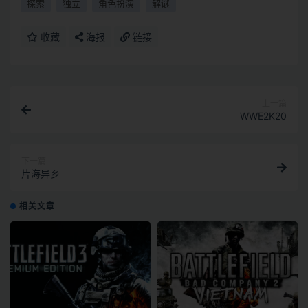
探索
独立
角色扮演
解谜
收藏
海报
链接
上一篇
WWE2K20
下一篇
片海异乡
相关文章