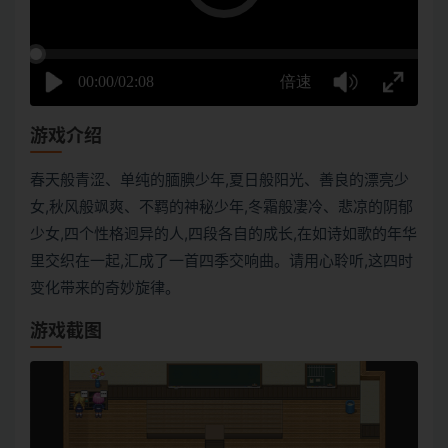
游戏介绍
春天般青涩、单纯的腼腆少年,夏日般阳光、善良的漂亮少
女,秋风般飒爽、不羁的神秘少年,冬霜般凄冷、悲凉的阴郁
少女,四个性格迥异的人,四段各自的成长,在如诗如歌的年华
里交织在一起,汇成了一首四季交响曲。请用心聆听,这四时
变化带来的奇妙旋律。
游戏截图