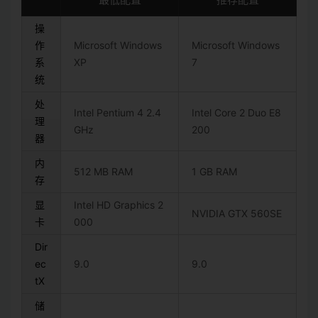
操
作
Microsoft Windows
Microsoft Windows
系
XP
7
统
处
Intel Pentium 4 2.4
Intel Core 2 Duo E8
理
GHz
200
器
内
512 MB RAM
1 GB RAM
存
显
Intel HD Graphics 2
NVIDIA GTX 560SE
卡
000
Dir
ec
9.0
9.0
tX
储