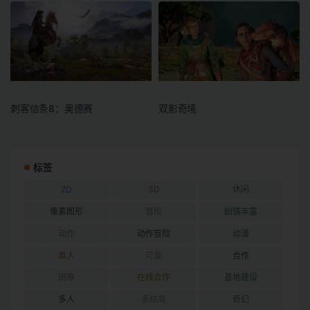
刺客信条8：奥德赛
双影奇境
标签
2D
3D
休闲
像素图形
冒险
剧情丰富
动作
动作冒险
动漫
单人
可爱
合作
困难
在线合作
基地建设
多人
多结局
奇幻