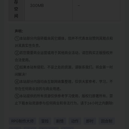
存
300MB
–
空
间
声明：
①本站部分内容转载自其它媒体，但并不代表本站赞同其观点和
对其真实性负责。
②若您需要商业运营或用于其他商业活动，请您购买正版授权并
合法使用。
③如果本站有侵犯、不妥之处的资源，请联系我们。将会第一时
间解决！
④本站部分内容均由互联网收集整理，仅供大家参考、学习，不
存在任何商业目的与商业用途。
⑤本站提供的所有资源仅供参考学习使用，版权归原著所有，禁
止下载本站资源参与任何商业和非法行为，请于24小时之内删除!
RPG制作大师
冒险
剧情
动作
即时
回合制