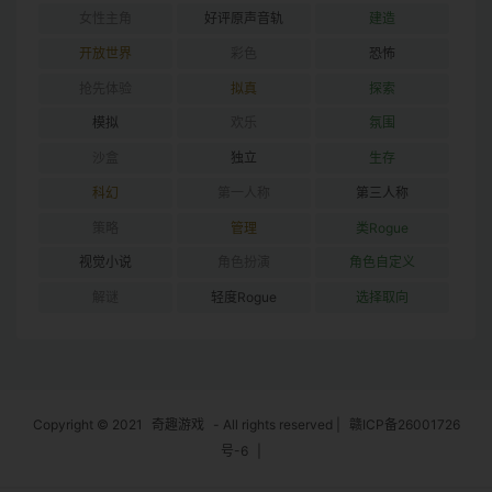
女性主角
好评原声音轨
建造
开放世界
彩色
恐怖
抢先体验
拟真
探索
模拟
欢乐
氛围
沙盒
独立
生存
科幻
第一人称
第三人称
策略
管理
类Rogue
视觉小说
角色扮演
角色自定义
解谜
轻度Rogue
选择取向
Copyright © 2021
奇趣游戏
- All rights reserved
|
赣ICP备26001726
号-6
|