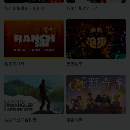
战地3_战地风云3_BF3
战地：叛逆连队2
牧场模拟器
荒野枪巫
荒野的召唤垂钓者
漫野奇谭