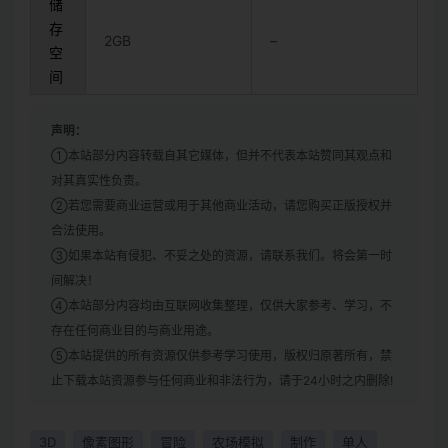
储
存
2GB
–
空
间
声明：
①本站部分内容转载自其它媒体，但并不代表本站赞同其观点和
对其真实性负责。
②若您需要商业运营或用于其他商业活动，请您购买正版授权并
合法使用。
③如果本站有侵犯、不妥之处的资源，请联系我们。将会第一时
间解决！
④本站部分内容均由互联网收集整理，仅供大家参考、学习，不
存在任何商业目的与商业用途。
⑤本站提供的所有资源仅供参考学习使用，版权归原著所有，禁
止下载本站资源参与任何商业和非法行为，请于24小时之内删除!
3D
像素图形
冒险
农场模拟
制作
单人