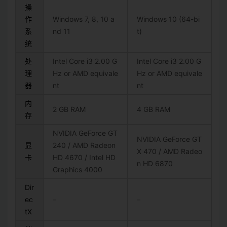
操
作
Windows 7, 8, 10 a
Windows 10 (64-bi
系
nd 11
t)
统
处
Intel Core i3 2.00 G
Intel Core i3 2.00 G
理
Hz or AMD equivale
Hz or AMD equivale
器
nt
nt
内
2 GB RAM
4 GB RAM
存
NVIDIA GeForce GT
NVIDIA GeForce GT
显
240 / AMD Radeon
X 470 / AMD Radeo
卡
HD 4670 / Intel HD
n HD 6870
Graphics 4000
Dir
ec
–
–
tX