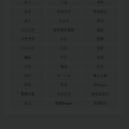
单人
可爱
合作
困难
在线合作
基地建设
多人
多结局
奇幻
女性主角
好评原声音轨
建造
开放世界
彩色
恐怖
抢先体验
拟真
探索
模拟
欢乐
氛围
沙盒
独立
生存
科幻
第一人称
第三人称
策略
管理
类Rogue
视觉小说
角色扮演
角色自定义
解谜
轻度Rogue
选择取向