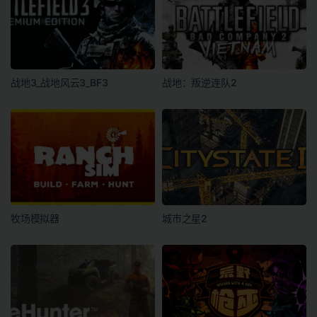
战地3_战地风云3_BF3
战地：叛逆连队2
牧场模拟器
城市之星2