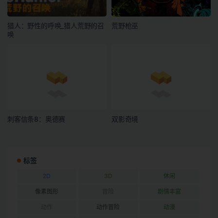
猎人：野性的呼唤_猎人荒野的召
荒野枪巫
唤
刺客信条8：奥德赛
双影奇境
标签
2D
3D
休闲
像素图形
冒险
剧情丰富
动作
动作冒险
动漫