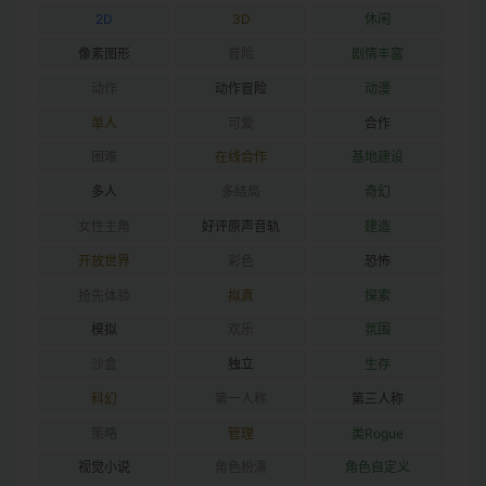
2D
3D
休闲
像素图形
冒险
剧情丰富
动作
动作冒险
动漫
单人
可爱
合作
困难
在线合作
基地建设
多人
多结局
奇幻
女性主角
好评原声音轨
建造
开放世界
彩色
恐怖
抢先体验
拟真
探索
模拟
欢乐
氛围
沙盒
独立
生存
科幻
第一人称
第三人称
策略
管理
类Rogue
视觉小说
角色扮演
角色自定义