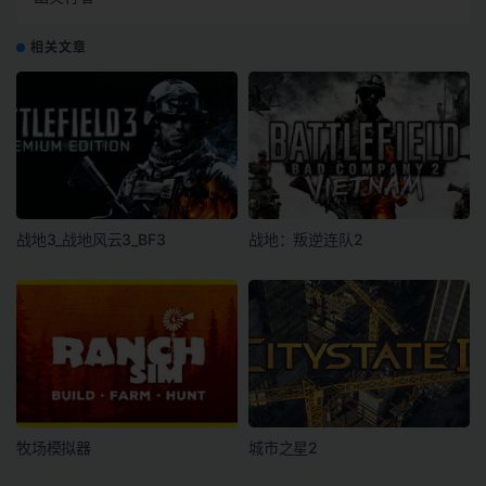
相关文章
战地3_战地风云3_BF3
战地：叛逆连队2
牧场模拟器
城市之星2