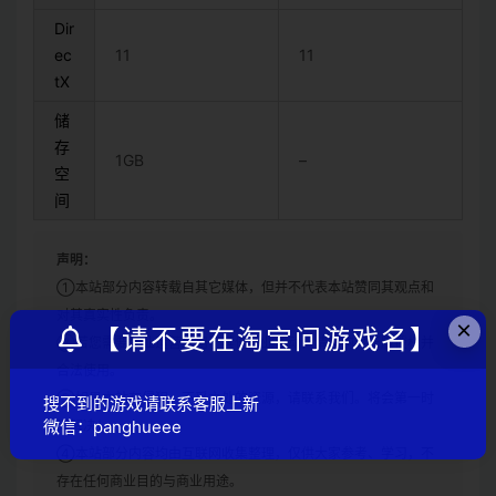
Dir
ec
11
11
tX
储
存
1GB
–
空
间
声明：
①本站部分内容转载自其它媒体，但并不代表本站赞同其观点和
对其真实性负责。
×
【请不要在淘宝问游戏名】
②若您需要商业运营或用于其他商业活动，请您购买正版授权并
合法使用。
③如果本站有侵犯、不妥之处的资源，请联系我们。将会第一时
搜不到的游戏请联系客服上新
微信：panghueee
间解决！
④本站部分内容均由互联网收集整理，仅供大家参考、学习，不
存在任何商业目的与商业用途。