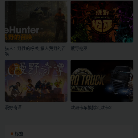
猎人：野性的呼唤_猎人荒野的召
荒野枪巫
唤
漫野奇谭
欧洲卡车模拟2_欧卡2
标签