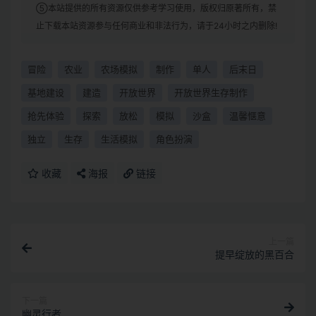
⑤本站提供的所有资源仅供参考学习使用，版权归原著所有，禁
止下载本站资源参与任何商业和非法行为，请于24小时之内删除!
冒险
农业
农场模拟
制作
单人
后末日
基地建设
建造
开放世界
开放世界生存制作
抢先体验
探索
放松
模拟
沙盒
温馨惬意
独立
生存
生活模拟
角色扮演
收藏
海报
链接
上一篇
提早绽放的黑百合
下一篇
幽灵行者