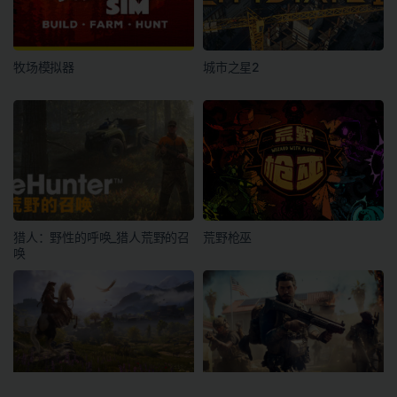
牧场模拟器
城市之星2
猎人：野性的呼唤_猎人荒野的召
荒野枪巫
唤