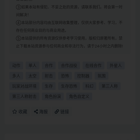
③如果本站有侵犯、不妥之处的资源，请联系我们。将会第一时
间解决！
④本站部分内容均由互联网收集整理，仅供大家参考、学习，不
存在任何商业目的与商业用途。
⑤本站提供的所有资源仅供参考学习使用，版权归原著所有，禁
止下载本站资源参与任何商业和非法行为，请于24小时之内删除!
动作
单人
合作
合作战役
在线合作
外星人
多人
太空
射击
恐怖
控制器
氛围
玩家对战环境
生存
生存恐怖
科幻
第三人称
第三人称射击
角色扮演
角色自定义
收藏
海报
链接