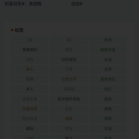
刺客信条8：奥德赛
战地6
标签
2D
3D
休闲
像素图形
冒险
剧情丰富
动作
动作冒险
动漫
单人
可爱
合作
困难
在线合作
基地建设
多人
多结局
奇幻
女性主角
好评原声音轨
建造
开放世界
彩色
恐怖
抢先体验
拟真
探索
模拟
欢乐
氛围
沙盒
独立
生存