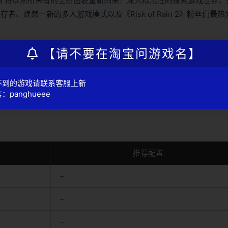
归 将以前所未有的全新面貌重新归来！深入标志性的探索游戏世界，
焕然一新的多人游戏模式以及《Risk of Rain 2》粉丝们最热
【请不要在淘宝问游戏名】
不到的游戏请联系客服上新
：panghueee
推荐配置
–
–
–