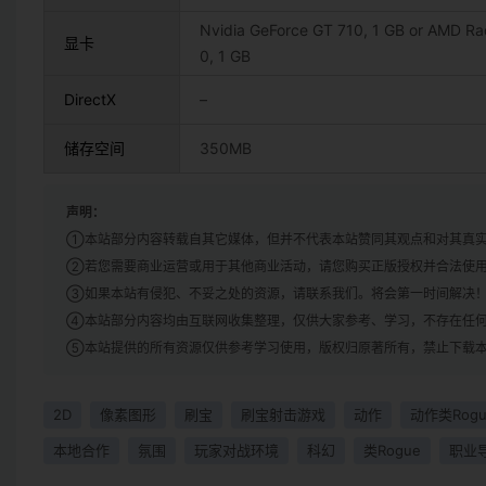
Nvidia GeForce GT 710, 1 GB or AMD R
显卡
0, 1 GB
DirectX
–
储存空间
350MB
声明：
①本站部分内容转载自其它媒体，但并不代表本站赞同其观点和对其真
②若您需要商业运营或用于其他商业活动，请您购买正版授权并合法使
③如果本站有侵犯、不妥之处的资源，请联系我们。将会第一时间解决
④本站部分内容均由互联网收集整理，仅供大家参考、学习，不存在任
⑤本站提供的所有资源仅供参考学习使用，版权归原著所有，禁止下载本
2D
像素图形
刷宝
刷宝射击游戏
动作
动作类Rogu
本地合作
氛围
玩家对战环境
科幻
类Rogue
职业