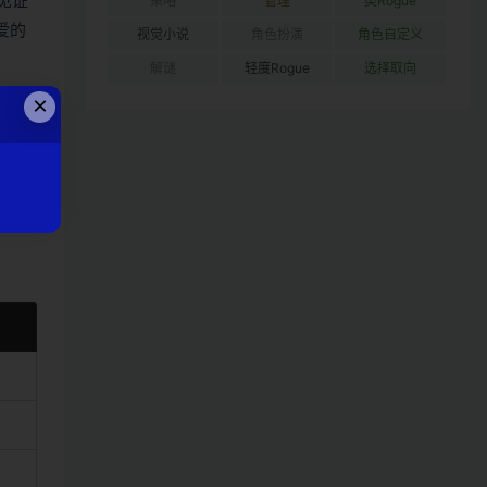
见证
策略
管理
类Rogue
爱的
视觉小说
角色扮演
角色自定义
解谜
轻度Rogue
选择取向
×