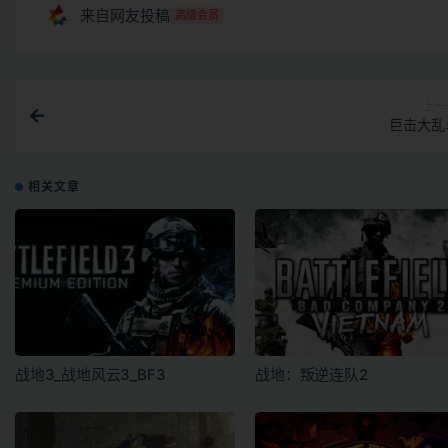
来自网友投稿
高级会员
上一
巨击大乱
相关文章
战地3_战地风云3_BF3
战地：叛逆连队2