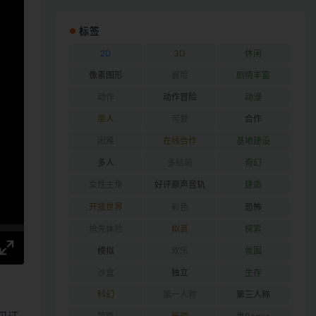
标签
2D
3D
休闲
像素图形
冒险
剧情丰富
动作
动作冒险
动漫
单人
可爱
合作
困难
在线合作
基地建设
多人
多结局
奇幻
女性主角
好评原声音轨
建造
开放世界
彩色
恐怖
抢先体验
拟真
探索
模拟
欢乐
氛围
沙盒
独立
生存
科幻
第一人称
第三人称