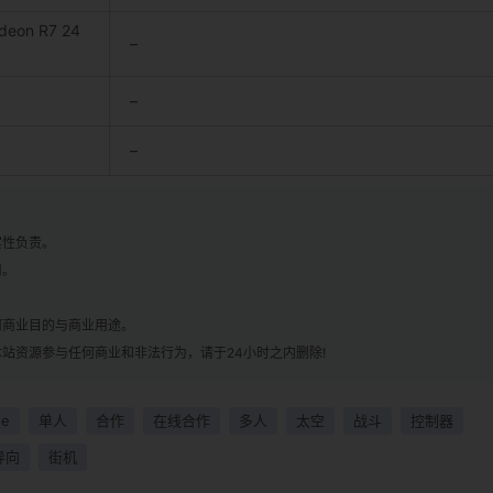
adeon R7 24
–
–
–
实性负责。
用。
！
何商业目的与商业用途。
站资源参与任何商业和非法行为，请于24小时之内删除!
e
单人
合作
在线合作
多人
太空
战斗
控制器
导向
街机