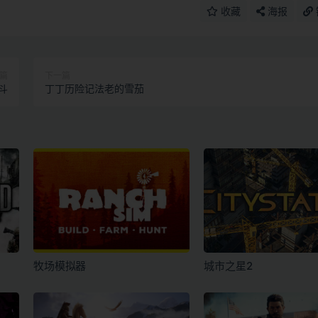
收藏
海报
篇
下一篇
斗
丁丁历险记法老的雪茄
牧场模拟器
城市之星2