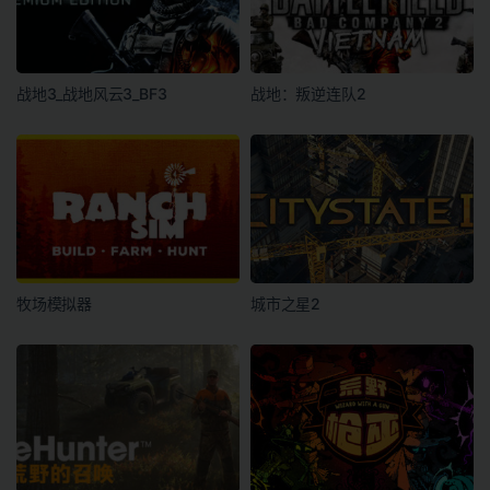
战地3_战地风云3_BF3
战地：叛逆连队2
牧场模拟器
城市之星2