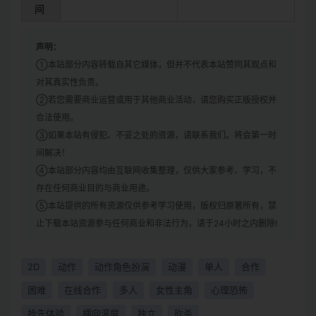
间
声明：
①本站部分内容转载自其它媒体，但并不代表本站赞同其观点和
对其真实性负责。
②若您需要商业运营或用于其他商业活动，请您购买正版授权并
合法使用。
③如果本站有侵犯、不妥之处的资源，请联系我们。将会第一时
间解决！
④本站部分内容均由互联网收集整理，仅供大家参考、学习，不
存在任何商业目的与商业用途。
⑤本站提供的所有资源仅供参考学习使用，版权归原著所有，禁
止下载本站资源参与任何商业和非法行为，请于24小时之内删除!
2D
动作
动作角色扮演
动漫
单人
合作
困难
在线合作
多人
女性主角
心理恐怖
抢先体验
横向滚屏
独立
砍杀