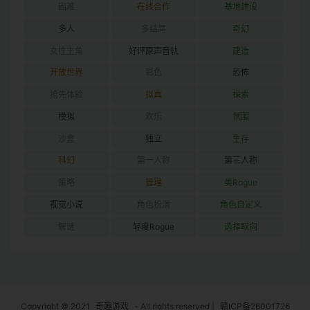
困难
在线合作
基地建设
多人
多结局
奇幻
女性主角
好评原声音轨
建造
开放世界
彩色
恐怖
抢先体验
拟真
探索
模拟
欢乐
氛围
沙盒
独立
生存
科幻
第一人称
第三人称
策略
管理
类Rogue
视觉小说
角色扮演
角色自定义
解谜
轻度Rogue
选择取向
Copyright © 2021
奇趣游戏
- All rights reserved
|
赣ICP备26001726