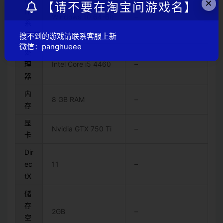
×
【请不要在淘宝问游戏名】
作
Windows 10 64-Bit
–
系
统
搜不到的游戏请联系客服上新
微信：panghueee
处
理
Intel Core i5 4460
–
器
内
8 GB RAM
–
存
显
Nvidia GTX 750 Ti
–
卡
Dir
ec
11
–
tX
储
存
2GB
–
空