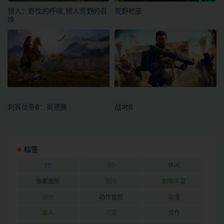
猎人：野性的呼唤_猎人荒野的召
荒野枪巫
唤
刺客信条8：奥德赛
战地6
标签
2D
3D
休闲
像素图形
冒险
剧情丰富
动作
动作冒险
动漫
单人
可爱
合作