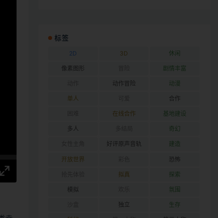
标签
2D
3D
休闲
像素图形
冒险
剧情丰富
动作
动作冒险
动漫
单人
可爱
合作
困难
在线合作
基地建设
多人
多结局
奇幻
女性主角
好评原声音轨
建造
开放世界
彩色
恐怖
抢先体验
拟真
探索
模拟
欢乐
氛围
沙盒
独立
生存