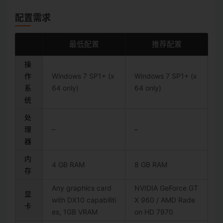
配置需求
最低配置
推荐配置
操
作
Windows 7 SP1+ (x
Windows 7 SP1+ (x
系
64 only)
64 only)
统
处
理
–
–
器
内
4 GB RAM
8 GB RAM
存
Any graphics card
NVIDIA GeForce GT
显
with DX10 capabiliti
X 960 / AMD Rade
卡
es, 1GB VRAM
on HD 7970