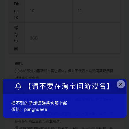
Dir
ec
10
11
tX
储
存
2GB
–
空
间
声明：
①本站部分内容转载自其它媒体，但并不代表本站赞同其观点和
对其真实性负责。
×
【请不要在淘宝问游戏名】
②若您需要商业运营或用于其他商业活动，请您购买正版授权并
合法使用。
③如果本站有侵犯、不妥之处的资源，请联系我们。将会第一时
搜不到的游戏请联系客服上新
间解决！
微信：panghueee
④本站部分内容均由互联网收集整理，仅供大家参考、学习，不
存在任何商业目的与商业用途。
⑤本站提供的所有资源仅供参考学习使用，版权归原著所有，禁