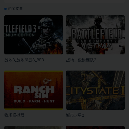
相关文章
战地3_战地风云3_BF3
战地：叛逆连队2
牧场模拟器
城市之星2