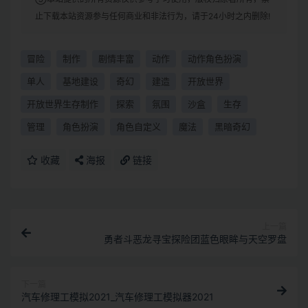
止下载本站资源参与任何商业和非法行为，请于24小时之内删除!
冒险
制作
剧情丰富
动作
动作角色扮演
单人
基地建设
奇幻
建造
开放世界
开放世界生存制作
探索
氛围
沙盒
生存
管理
角色扮演
角色自定义
魔法
黑暗奇幻
收藏
海报
链接
上一篇
勇者斗恶龙寻宝探险团蓝色眼眸与天空罗盘
下一篇
汽车修理工模拟2021_汽车修理工模拟器2021