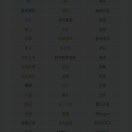
2D
3D
休闲
像素图形
冒险
剧情丰富
动作
动作冒险
动漫
单人
可爱
合作
困难
在线合作
基地建设
多人
多结局
奇幻
女性主角
好评原声音轨
建造
开放世界
彩色
恐怖
抢先体验
拟真
探索
模拟
欢乐
氛围
沙盒
独立
生存
科幻
第一人称
第三人称
策略
管理
类Rogue
视觉小说
角色扮演
角色自定义