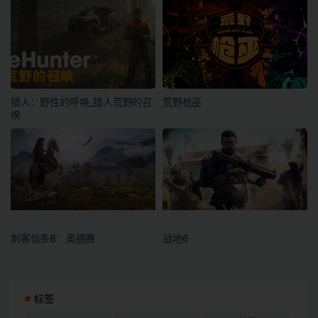
猎人：野性的呼唤_猎人荒野的召
荒野枪巫
唤
刺客信条8：奥德赛
战地6
标签