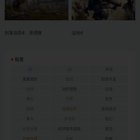
刺客信条8：奥德赛
战地6
标签
2D
3D
休闲
像素图形
冒险
剧情丰富
动作
动作冒险
动漫
单人
可爱
合作
困难
在线合作
基地建设
多人
多结局
奇幻
女性主角
好评原声音轨
建造
开放世界
彩色
恐怖