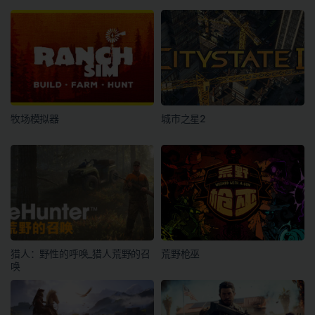
牧场模拟器
城市之星2
猎人：野性的呼唤_猎人荒野的召
荒野枪巫
唤