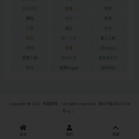
抢先体验
拟真
探索
模拟
欢乐
氛围
沙盒
独立
生存
科幻
第一人称
第三人称
策略
管理
类Rogue
视觉小说
角色扮演
角色自定义
解谜
轻度Rogue
选择取向
Copyright © 2021
奇趣游戏
- All rights reserved
|
赣ICP备26001726
号-6
|
首页
我的
顶部