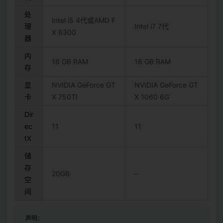
处
Intel i5 4代或AMD F
理
Intel i7 7代
X 6300
器
内
16 GB RAM
16 GB RAM
存
显
NVIDIA GeForce GT
NVIDIA GeForce GT
卡
X 750TI
X 1060 6G
Dir
ec
11
11
tX
储
存
20GB
–
空
间
声明：