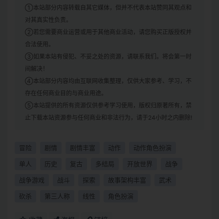
①本站部分内容转载自其它媒体，但并不代表本站赞同其观点和
对其真实性负责。
②若您需要商业运营或用于其他商业活动，请您购买正版授权并
合法使用。
③如果本站有侵犯、不妥之处的资源，请联系我们。将会第一时
间解决！
④本站部分内容均由互联网收集整理，仅供大家参考、学习，不
存在任何商业目的与商业用途。
⑤本站提供的所有资源仅供参考学习使用，版权归原著所有，禁
止下载本站资源参与任何商业和非法行为，请于24小时之内删除!
冒险
剧情
剧情丰富
动作
动作角色扮演
单人
历史
复古
多结局
开放世界
战争
战争游戏
战斗
探索
故事架构丰富
武术
砍杀
第三人称
线性
角色扮演