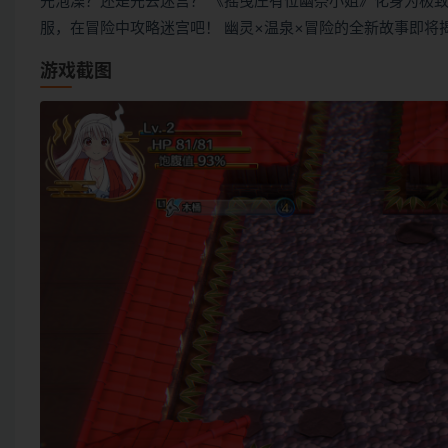
先泡澡？还是先去迷宫？ 《摇曳庄有位幽奈小姐》化身为极致的R
服，在冒险中攻略迷宫吧！ 幽灵×温泉×冒险的全新故事即将
游戏截图