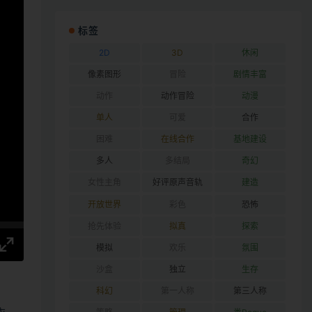
标签
2D
3D
休闲
像素图形
冒险
剧情丰富
动作
动作冒险
动漫
单人
可爱
合作
困难
在线合作
基地建设
多人
多结局
奇幻
女性主角
好评原声音轨
建造
开放世界
彩色
恐怖
抢先体验
拟真
探索
模拟
欢乐
氛围
沙盒
独立
生存
科幻
第一人称
第三人称