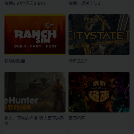
战地3_战地风云3_BF3
战地：叛逆连队2
牧场模拟器
城市之星2
猎人：野性的呼唤_猎人荒野的召
荒野枪巫
唤