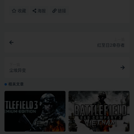
收藏
海报
链接
上一篇
红至日2幸存者
下一篇
尘埃异变
相关文章