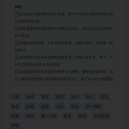
声明：
①本站部分内容转载自其它媒体，但并不代表本站赞同其观点和
对其真实性负责。
②若您需要商业运营或用于其他商业活动，请您购买正版授权并
合法使用。
③如果本站有侵犯、不妥之处的资源，请联系我们。将会第一时
间解决！
④本站部分内容均由互联网收集整理，仅供大家参考、学习，不
存在任何商业目的与商业用途。
⑤本站提供的所有资源仅供参考学习使用，版权归原著所有，禁
止下载本站资源参与任何商业和非法行为，请于24小时之内删除!
二战
休闲
冒险
制作
动作
单人
坦克
建造
拟真
探索
放松
模拟
步行模拟
氛围
独立
第一人称
管理
经济
资源管理
阖家