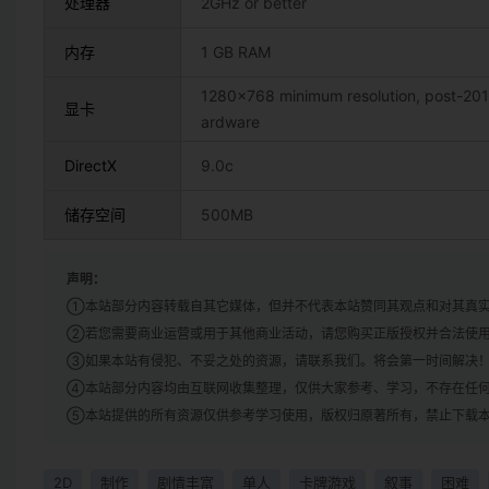
处理器
2GHz or better
内存
1 GB RAM
1280×768 minimum resolution, post-201
显卡
ardware
DirectX
9.0c
储存空间
500MB
声明：
①本站部分内容转载自其它媒体，但并不代表本站赞同其观点和对其真
②若您需要商业运营或用于其他商业活动，请您购买正版授权并合法使
③如果本站有侵犯、不妥之处的资源，请联系我们。将会第一时间解决
④本站部分内容均由互联网收集整理，仅供大家参考、学习，不存在任
⑤本站提供的所有资源仅供参考学习使用，版权归原著所有，禁止下载本
2D
制作
剧情丰富
单人
卡牌游戏
叙事
困难