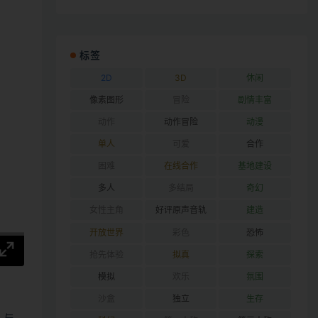
标签
2D
3D
休闲
像素图形
冒险
剧情丰富
动作
动作冒险
动漫
单人
可爱
合作
困难
在线合作
基地建设
多人
多结局
奇幻
女性主角
好评原声音轨
建造
开放世界
彩色
恐怖
抢先体验
拟真
探索
模拟
欢乐
氛围
沙盒
独立
生存