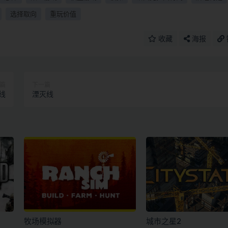
选择取向
重玩价值
收藏
海报
篇
下一篇
线
湮灭线
牧场模拟器
城市之星2