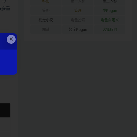
》与
科幻
第一人称
第三人称
与多重
策略
管理
类Rogue
视觉小说
角色扮演
角色自定义
解谜
轻度Rogue
选择取向
×