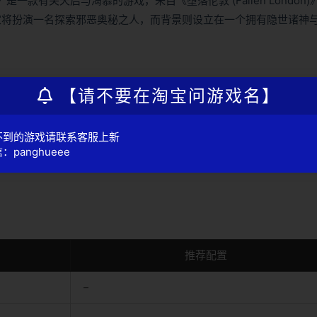
r)》是一款有关天启与渴慕的游戏，来自《堕落伦敦 (Fallen London)
ennedy。玩家将扮演一名探索邪恶奥秘之人，而背景则设立在一个拥有隐世诸神
【请不要在淘宝问游戏名】
不到的游戏请联系客服上新
：panghueee
推荐配置
–