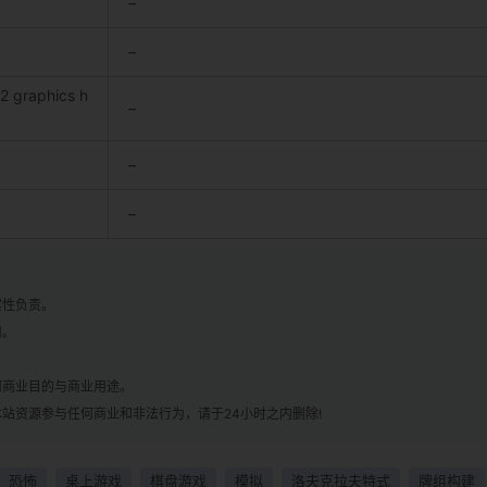
–
–
2 graphics h
–
–
–
实性负责。
用。
！
何商业目的与商业用途。
站资源参与任何商业和非法行为，请于24小时之内删除!
恐怖
桌上游戏
棋盘游戏
模拟
洛夫克拉夫特式
牌组构建