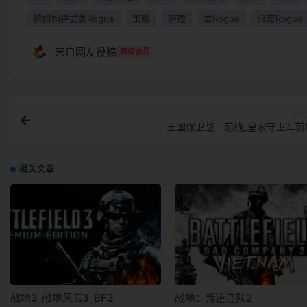
牌组构建式类Rogue
策略
管理
类Rogue
轻度Rogue
来自网友投稿
高级会员
上一
王国保卫战：前线_皇家守卫军前
相关文章
战地3_战地风云3_BF3
战地：叛逆连队2