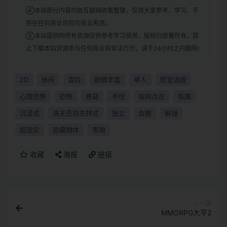
④本站部分内容均由互联网收集整理，仅供大家参考、学习，不
存在任何商业目的与商业用途。
⑤本站提供的所有资源仅供参考学习使用，版权归原著所有，禁
止下载本站资源参与任何商业和非法行为，请于24小时之内删除!
2D
休闲
冒险
剧情丰富
单人
密室逃脱
心理恐怖
恐怖
悬疑
手绘
指向点击
氛围
沉浸式
洛夫克拉夫特式
独立
血腥
解谜
超现实
隐藏物体
黑暗
收藏
海报
链接
上一篇
MMORPG大亨2