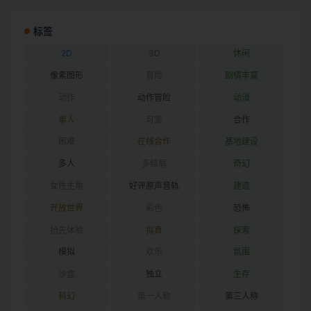
标签
2D
3D
休闲
像素图形
冒险
剧情丰富
动作
动作冒险
动漫
单人
可爱
合作
困难
在线合作
基地建设
多人
多结局
奇幻
女性主角
好评原声音轨
建造
开放世界
彩色
恐怖
抢先体验
拟真
探索
模拟
欢乐
氛围
沙盒
独立
生存
科幻
第一人称
第三人称