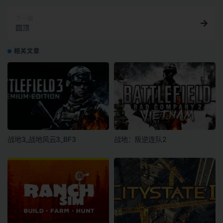
下一篇
圆顶
相关文章
战地3_战地风云3_BF3
战地：叛逆连队2