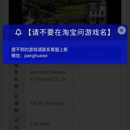
×
【请不要在淘宝问游戏名】
配置需求
搜不到的游戏请联系客服上新
最低配置
推荐配置
微信：panghueee
操
作
Microsoft? Window
–
系
s? XP/Vista/7,8, 10
统
处
理
1.8 Ghz Processor
–
器
内
1 GB RAM
–
存