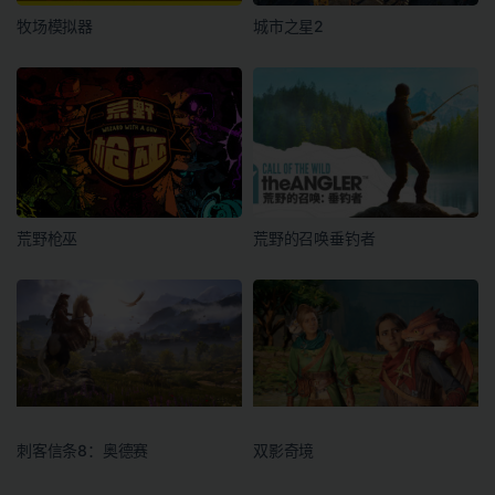
牧场模拟器
城市之星2
荒野枪巫
荒野的召唤垂钓者
刺客信条8：奥德赛
双影奇境