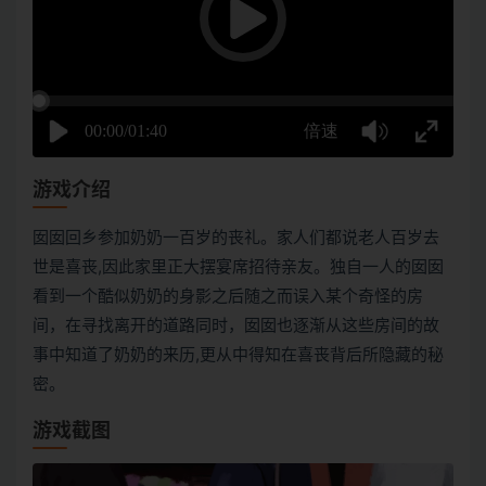
游戏介绍
囡囡回乡参加奶奶一百岁的丧礼。家人们都说老人百岁去
世是喜丧,因此家里正大摆宴席招待亲友。独自一人的囡囡
看到一个酷似奶奶的身影之后随之而误入某个奇怪的房
间，在寻找离开的道路同时，囡囡也逐渐从这些房间的故
事中知道了奶奶的来历,更从中得知在喜丧背后所隐藏的秘
密。
游戏截图