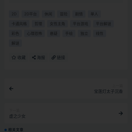
2D
2D平台
休闲
冒险
剧情
单人
卡通风格
哲理
女性主角
平台游戏
平台解谜
彩色
心理恐怖
悬疑
手绘
独立
线性
解谜
收藏
海报
链接
上一篇
宝莲灯太子沉香
下一篇
虚之少女
相关文章