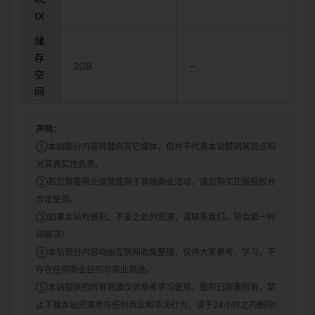
tX
储
存
2GB
–
空
间
声明：
①本站部分内容转载自其它媒体，但并不代表本站赞同其观点和
对其真实性负责。
②若您需要商业运营或用于其他商业活动，请您购买正版授权并
合法使用。
③如果本站有侵犯、不妥之处的资源，请联系我们。将会第一时
间解决！
④本站部分内容均由互联网收集整理，仅供大家参考、学习，不
存在任何商业目的与商业用途。
⑤本站提供的所有资源仅供参考学习使用，版权归原著所有，禁
止下载本站资源参与任何商业和非法行为，请于24小时之内删除!