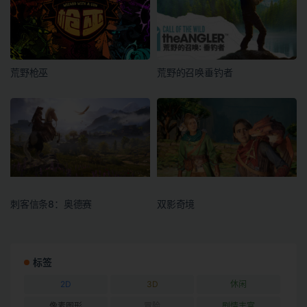
荒野枪巫
荒野的召唤垂钓者
刺客信条8：奥德赛
双影奇境
标签
2D
3D
休闲
像素图形
冒险
剧情丰富