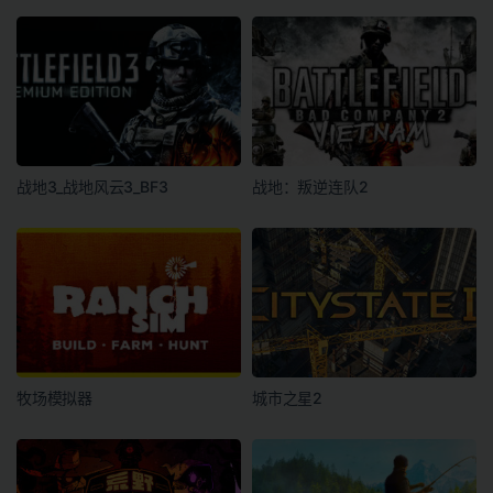
战地3_战地风云3_BF3
战地：叛逆连队2
牧场模拟器
城市之星2