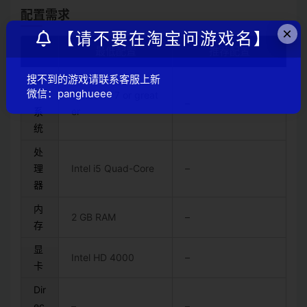
配置需求
×
【请不要在淘宝问游戏名】
最低配置
推荐配置
搜不到的游戏请联系客服上新
操
微信：panghueee
作
Windows 7 or great
–
系
er
统
处
理
Intel i5 Quad-Core
–
器
内
2 GB RAM
–
存
显
Intel HD 4000
–
卡
Dir
ec
–
–