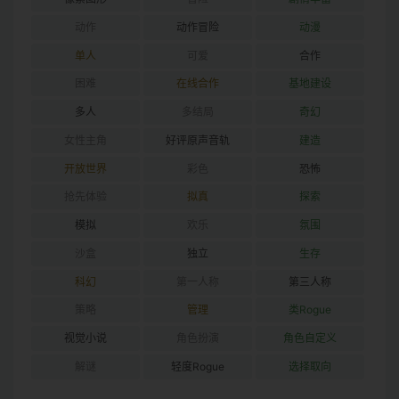
动作
动作冒险
动漫
单人
可爱
合作
困难
在线合作
基地建设
多人
多结局
奇幻
女性主角
好评原声音轨
建造
开放世界
彩色
恐怖
抢先体验
拟真
探索
模拟
欢乐
氛围
沙盒
独立
生存
科幻
第一人称
第三人称
策略
管理
类Rogue
视觉小说
角色扮演
角色自定义
解谜
轻度Rogue
选择取向