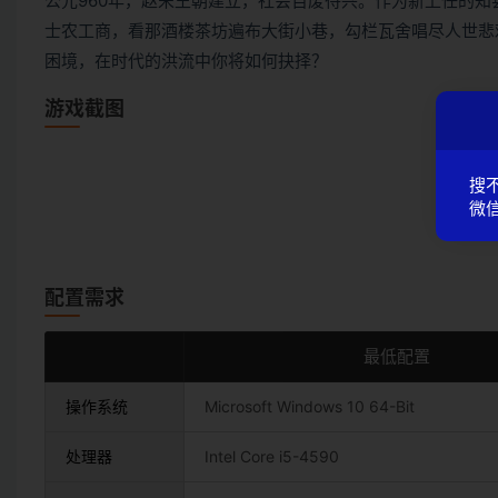
公元960年，赵宋王朝建立，社会百废待兴。作为新上任的知
士农工商，看那酒楼茶坊遍布大街小巷，勾栏瓦舍唱尽人世悲
困境，在时代的洪流中你将如何抉择？
游戏截图
搜
微信
配置需求
最低配置
操作系统
Microsoft Windows 10 64-Bit
处理器
Intel Core i5-4590