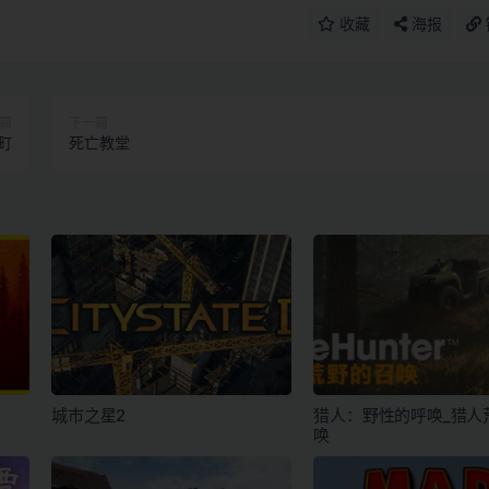
收藏
海报
篇
下一篇
町
死亡教堂
城市之星2
猎人：野性的呼唤_猎人
唤