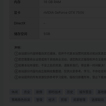
内存
16 GB RAM
显卡
nVIDIA GeForce GTX 750ti
DirectX
–
储存空间
5GB
声明：
①本站部分内容转载自其它媒体，但并不代表本站赞同其观点和对其真
②若您需要商业运营或用于其他商业活动，请您购买正版授权并合法使
③如果本站有侵犯、不妥之处的资源，请联系我们。将会第一时间解决
④本站部分内容均由互联网收集整理，仅供大家参考、学习，不存在任
⑤本站提供的所有资源仅供参考学习使用，版权归原著所有，禁止下载本
休闲
农业
剧情
即时战术
历史
城市营造
基地
策略角色扮演
管理
经济
贸易
资源管理
选择取向