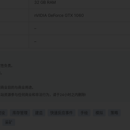
32 GB RAM
nVIDIA GeForce GTX 1060
–
–
实性负责。
用。
！
何商业目的与商业用途。
站资源参与任何商业和非法行为，请于24小时之内删除!
建设
库存管理
建造
快速反应事件
手绘
模拟
策略
采矿