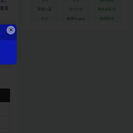
马龙，
策略
管理
类Rogue
重重
视觉小说
角色扮演
角色自定义
解谜
轻度Rogue
选择取向
×