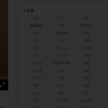
标签
2D
3D
休闲
像素图形
冒险
剧情丰富
动作
动作冒险
动漫
单人
可爱
合作
困难
在线合作
基地建设
多人
多结局
奇幻
女性主角
好评原声音轨
建造
开放世界
彩色
恐怖
抢先体验
拟真
探索
模拟
欢乐
氛围
沙盒
独立
生存
科幻
第一人称
第三人称