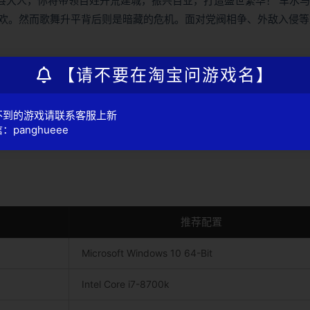
县大人，你将带领百姓开荒建城，振兴百业，打造盛世繁华！ 车水
欢。然而歌舞升平背后则是暗藏的危机。面对党阀相争、外敌入侵等
【请不要在淘宝问游戏名】
不到的游戏请联系客服上新
：panghueee
推荐配置
Microsoft Windows 10 64-Bit
Intel Core i7-8700k