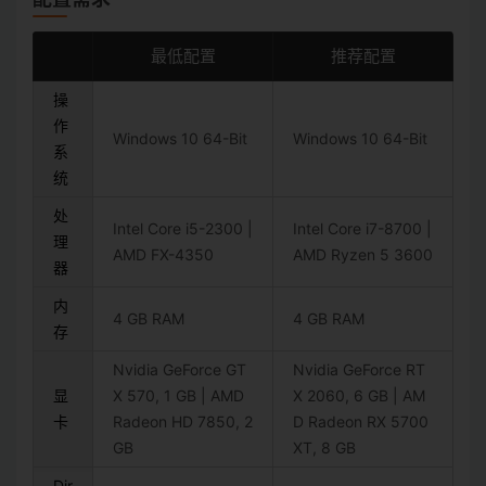
最低配置
推荐配置
操
作
Windows 10 64-Bit
Windows 10 64-Bit
系
统
处
Intel Core i5-2300 |
Intel Core i7-8700 |
理
AMD FX-4350
AMD Ryzen 5 3600
器
内
4 GB RAM
4 GB RAM
存
Nvidia GeForce GT
Nvidia GeForce RT
显
X 570, 1 GB | AMD
X 2060, 6 GB | AM
卡
Radeon HD 7850, 2
D Radeon RX 5700
GB
XT, 8 GB
Dir