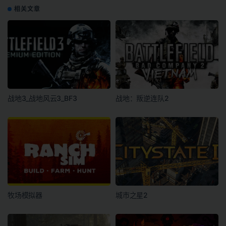
相关文章
战地3_战地风云3_BF3
战地：叛逆连队2
牧场模拟器
城市之星2