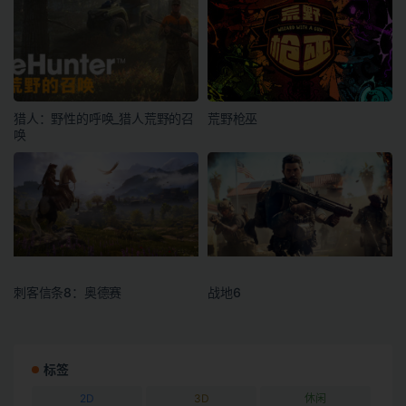
猎人：野性的呼唤_猎人荒野的召
荒野枪巫
唤
刺客信条8：奥德赛
战地6
标签
2D
3D
休闲