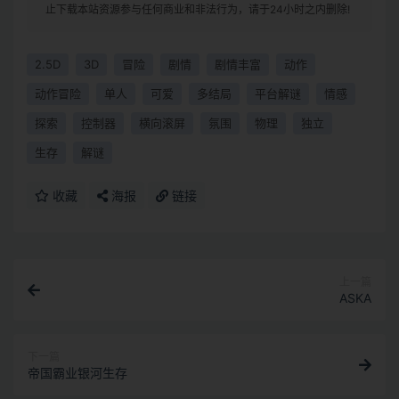
止下载本站资源参与任何商业和非法行为，请于24小时之内删除!
2.5D
3D
冒险
剧情
剧情丰富
动作
动作冒险
单人
可爱
多结局
平台解谜
情感
探索
控制器
横向滚屏
氛围
物理
独立
生存
解谜
收藏
海报
链接
上一篇
ASKA
下一篇
帝国霸业银河生存