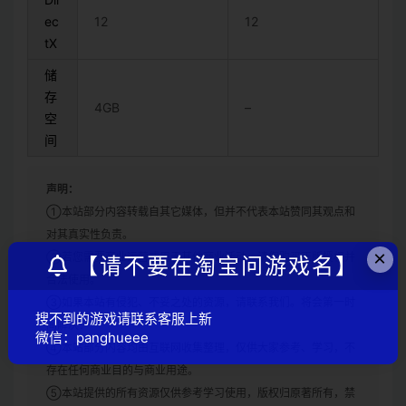
ec
12
12
tX
储
存
4GB
–
空
间
声明：
①本站部分内容转载自其它媒体，但并不代表本站赞同其观点和
对其真实性负责。
×
②若您需要商业运营或用于其他商业活动，请您购买正版授权并
【请不要在淘宝问游戏名】
合法使用。
③如果本站有侵犯、不妥之处的资源，请联系我们。将会第一时
搜不到的游戏请联系客服上新
间解决！
微信：panghueee
④本站部分内容均由互联网收集整理，仅供大家参考、学习，不
存在任何商业目的与商业用途。
⑤本站提供的所有资源仅供参考学习使用，版权归原著所有，禁