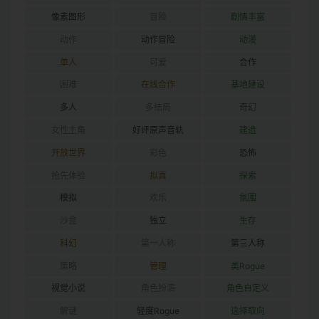
像素图形
冒险
剧情丰富
动作
动作冒险
动漫
单人
可爱
合作
困难
在线合作
基地建设
多人
多结局
奇幻
女性主角
好评原声音轨
建造
开放世界
彩色
恐怖
抢先体验
拟真
探索
模拟
欢乐
氛围
沙盒
独立
生存
科幻
第一人称
第三人称
策略
管理
类Rogue
视觉小说
角色扮演
角色自定义
解谜
轻度Rogue
选择取向