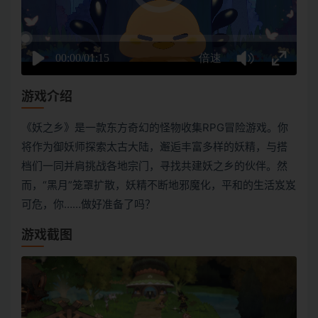
游戏介绍
《妖之乡》是一款东方奇幻的怪物收集RPG冒险游戏。你
将作为御妖师探索太古大陆，邂逅丰富多样的妖精，与搭
档们一同并肩挑战各地宗门，寻找共建妖之乡的伙伴。然
而，“黑月”笼罩扩散，妖精不断地邪魔化，平和的生活岌岌
可危，你……做好准备了吗？
游戏截图