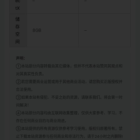
ec
–
–
tX
储
存
8GB
–
空
间
声明：
①本站部分内容转载自其它媒体，但并不代表本站赞同其观点和
对其真实性负责。
②若您需要商业运营或用于其他商业活动，请您购买正版授权并
合法使用。
③如果本站有侵犯、不妥之处的资源，请联系我们。将会第一时
间解决！
④本站部分内容均由互联网收集整理，仅供大家参考、学习，不
存在任何商业目的与商业用途。
⑤本站提供的所有资源仅供参考学习使用，版权归原著所有，禁
止下载本站资源参与任何商业和非法行为，请于24小时之内删除!