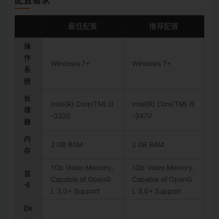
配置需求
最低配置
推荐配置
操
作
Windows 7+
Windows 7+
系
统
处
Intel(R) Core(TM) i3
Intel(R) Core(TM) i5
理
-3220
-3470
器
内
2 GB RAM
2 GB RAM
存
1Gb Video Memory,
1Gb Video Memory,
显
Capable of OpenG
Capable of OpenG
卡
L 3.0+ Support
L 3.0+ Support
Dir