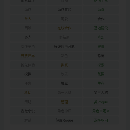
像素图形
冒险
剧情丰富
动作
动作冒险
动漫
单人
可爱
合作
困难
在线合作
基地建设
多人
多结局
奇幻
女性主角
好评原声音轨
建造
开放世界
彩色
恐怖
抢先体验
拟真
探索
模拟
欢乐
氛围
沙盒
独立
生存
科幻
第一人称
第三人称
策略
管理
类Rogue
视觉小说
角色扮演
角色自定义
解谜
轻度Rogue
选择取向