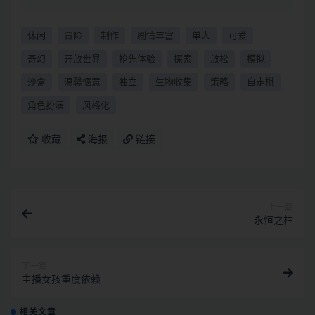
休闲
冒险
制作
剧情丰富
单人
可爱
奇幻
开放世界
抢先体验
探索
放松
模拟
沙盒
温馨惬意
独立
生物收集
策略
自走棋
角色扮演
风格化
收藏
海报
链接
上一篇
永恒之柱
下一篇
主播女孩重度依赖
相关文章