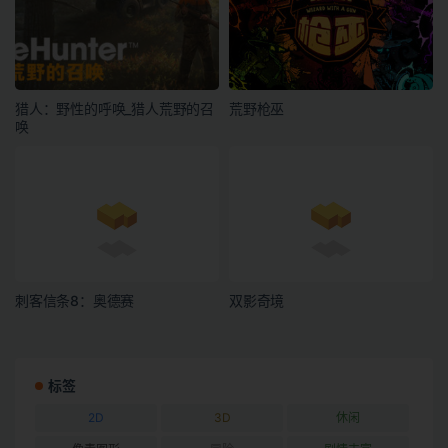
猎人：野性的呼唤_猎人荒野的召
荒野枪巫
唤
刺客信条8：奥德赛
双影奇境
标签
2D
3D
休闲