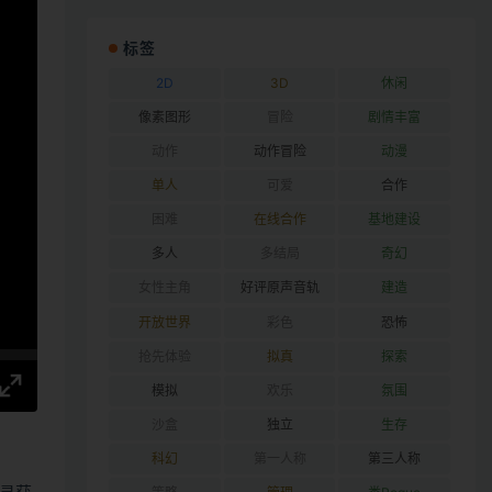
标签
2D
3D
休闲
像素图形
冒险
剧情丰富
动作
动作冒险
动漫
单人
可爱
合作
困难
在线合作
基地建设
多人
多结局
奇幻
女性主角
好评原声音轨
建造
开放世界
彩色
恐怖
抢先体验
拟真
探索
模拟
欢乐
氛围
沙盒
独立
生存
科幻
第一人称
第三人称