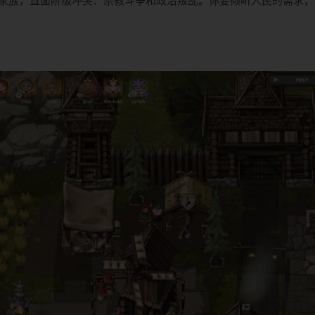
家族，直面阶级冲突、宗教斗争和政治叛乱。你要倾听人民的需求，