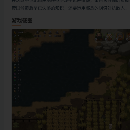
在这款中世纪殖民地模拟游戏中运筹帷幄，亲自领导你的贵族
帝国倾覆后早已失落的知识，还要运用邪恶的阴谋对抗敌人。
游戏截图