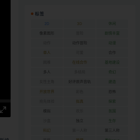
标签
2D
3D
休闲
像素图形
冒险
剧情丰富
动作
动作冒险
动漫
单人
可爱
合作
困难
在线合作
基地建设
多人
多结局
奇幻
女性主角
好评原声音轨
建造
开放世界
彩色
恐怖
抢先体验
拟真
探索
模拟
欢乐
氛围
沙盒
独立
生存
科幻
第一人称
第三人称