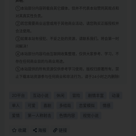
声明：
①本站部分内容转载自其它媒体，但并不代表本站赞同其观点和
对其真实性负责。
②若您需要商业运营或用于其他商业活动，请您购买正版授权并
合法使用。
③如果本站有侵犯、不妥之处的资源，请联系我们。将会第一时
间解决！
④本站部分内容均由互联网收集整理，仅供大家参考、学习，不
存在任何商业目的与商业用途。
⑤本站提供的所有资源仅供参考学习使用，版权归原著所有，禁
止下载本站资源参与任何商业和非法行为，请于24小时之内删除!
2D平台
互动小说
休闲
冒险
剧情丰富
动漫
单人
可爱
喜剧
多结局
恋爱模拟
情感
爱情
第一人称射击
色情内容
视觉小说
收藏
海报
链接