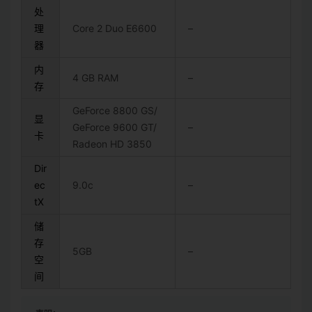
处
理
Core 2 Duo E6600
–
器
内
4 GB RAM
–
存
GeForce 8800 GS/
显
GeForce 9600 GT/
–
卡
Radeon HD 3850
Dir
ec
9.0c
–
tX
储
存
5GB
–
空
间