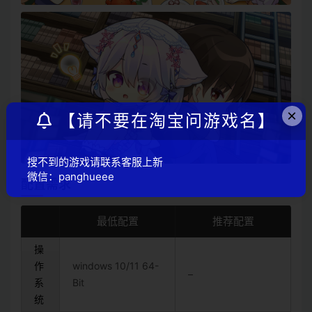
×
【请不要在淘宝问游戏名】
搜不到的游戏请联系客服上新
微信：panghueee
配置需求
最低配置
推荐配置
操
作
windows 10/11 64-
–
系
Bit
统