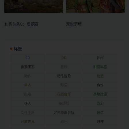
刺客信条8：奥德赛
双影奇境
标签
2D
3D
休闲
像素图形
冒险
剧情丰富
动作
动作冒险
动漫
单人
可爱
合作
困难
在线合作
基地建设
多人
多结局
奇幻
女性主角
好评原声音轨
建造
开放世界
彩色
恐怖