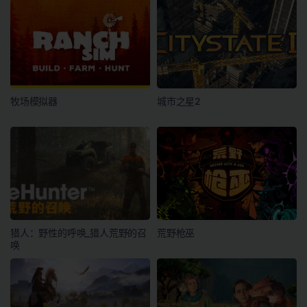
牧场模拟器
城市之星2
猎人：野性的呼唤_猎人荒野的召
荒野枪巫
唤