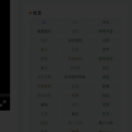
标签
2D
3D
休闲
像素图形
冒险
剧情丰富
动作
动作冒险
动漫
单人
可爱
合作
困难
在线合作
基地建设
多人
多结局
奇幻
女性主角
好评原声音轨
建造
开放世界
彩色
恐怖
抢先体验
拟真
探索
模拟
欢乐
氛围
沙盒
独立
生存
科幻
第一人称
第三人称