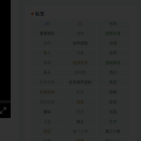
标签
2D
3D
休闲
像素图形
冒险
剧情丰富
动作
动作冒险
动漫
单人
可爱
合作
困难
在线合作
基地建设
多人
多结局
奇幻
女性主角
好评原声音轨
建造
开放世界
彩色
恐怖
抢先体验
拟真
探索
模拟
欢乐
氛围
沙盒
独立
生存
科幻
第一人称
第三人称