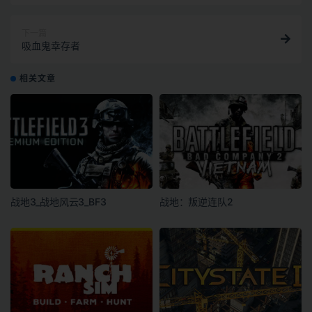
下一篇
吸血鬼幸存者
相关文章
战地3_战地风云3_BF3
战地：叛逆连队2