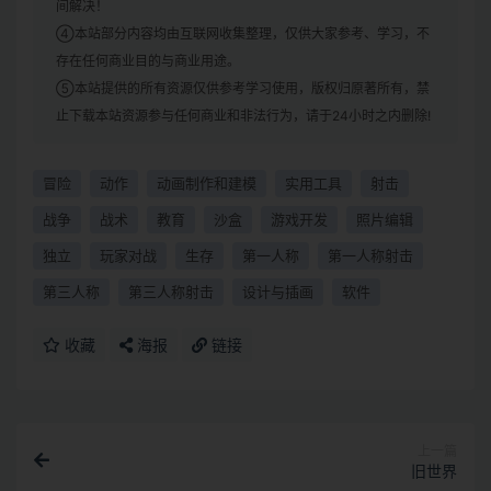
间解决！
④本站部分内容均由互联网收集整理，仅供大家参考、学习，不
存在任何商业目的与商业用途。
⑤本站提供的所有资源仅供参考学习使用，版权归原著所有，禁
止下载本站资源参与任何商业和非法行为，请于24小时之内删除!
冒险
动作
动画制作和建模
实用工具
射击
战争
战术
教育
沙盒
游戏开发
照片编辑
独立
玩家对战
生存
第一人称
第一人称射击
第三人称
第三人称射击
设计与插画
软件
收藏
海报
链接
上一篇
旧世界