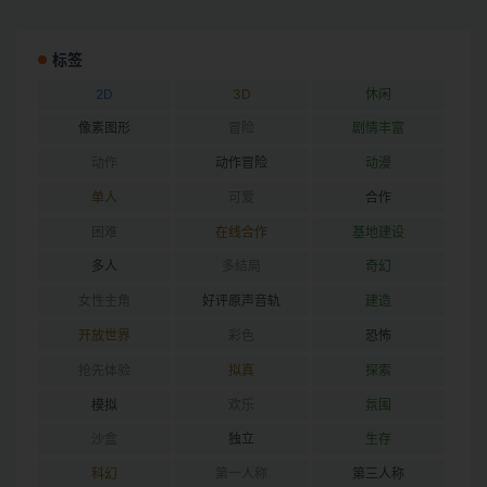
标签
2D
3D
休闲
像素图形
冒险
剧情丰富
动作
动作冒险
动漫
单人
可爱
合作
困难
在线合作
基地建设
多人
多结局
奇幻
女性主角
好评原声音轨
建造
开放世界
彩色
恐怖
抢先体验
拟真
探索
模拟
欢乐
氛围
沙盒
独立
生存
科幻
第一人称
第三人称