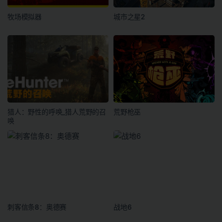
牧场模拟器
城市之星2
猎人：野性的呼唤_猎人荒野的召
荒野枪巫
唤
刺客信条8：奥德赛
战地6