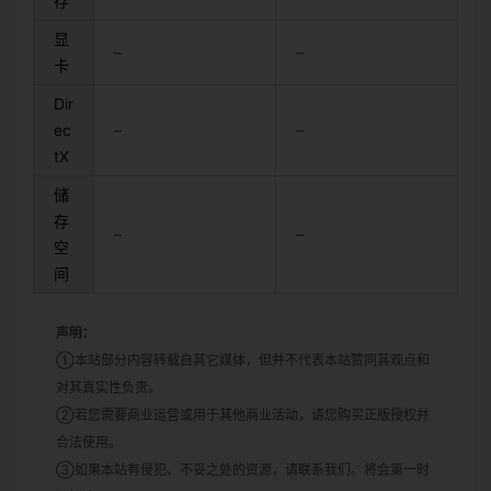
存
显
–
–
卡
Dir
ec
–
–
tX
储
存
–
–
空
间
声明：
①本站部分内容转载自其它媒体，但并不代表本站赞同其观点和
对其真实性负责。
②若您需要商业运营或用于其他商业活动，请您购买正版授权并
合法使用。
③如果本站有侵犯、不妥之处的资源，请联系我们。将会第一时