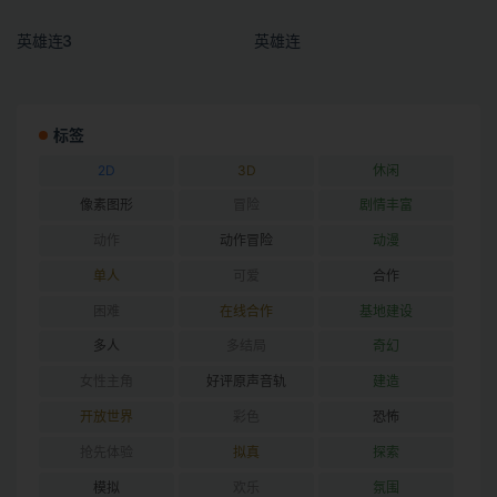
英雄连3
英雄连
标签
2D
3D
休闲
像素图形
冒险
剧情丰富
动作
动作冒险
动漫
单人
可爱
合作
困难
在线合作
基地建设
多人
多结局
奇幻
女性主角
好评原声音轨
建造
开放世界
彩色
恐怖
抢先体验
拟真
探索
模拟
欢乐
氛围