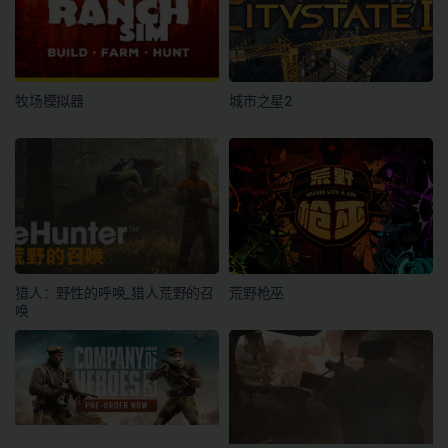
牧场模拟器
城市之星2
猎人：野性的呼唤_猎人荒野的召
荒野枪巫
唤