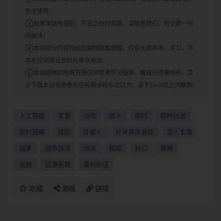
合法使用。
③如果本站有侵犯、不妥之处的资源，请联系我们。将会第一时
间解决！
④本站部分内容均由互联网收集整理，仅供大家参考、学习，不
存在任何商业目的与商业用途。
⑤本站提供的所有资源仅供参考学习使用，版权归原著所有，禁
止下载本站资源参与任何商业和非法行为，请于24小时之内删除!
人工智能
军事
动作
单人
即时
即时战术
即时战略
塔防
外星人
好评原声音轨
恶人主角
战争
战争游戏
战术
模拟
科幻
策略
血腥
资源管理
重玩价值
收藏
海报
链接