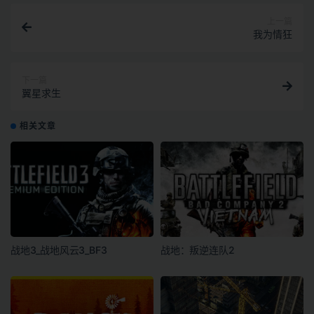
上一篇
我为情狂
下一篇
翼星求生
相关文章
战地3_战地风云3_BF3
战地：叛逆连队2