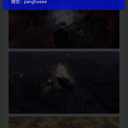
微信：panghueee