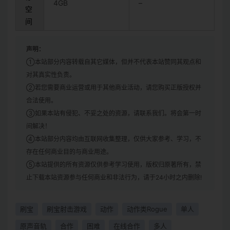
4GB
–
空
间
声明：
①本站部分内容转载自其它媒体，但并不代表本站赞同其观点和
对其真实性负责。
②若您需要商业运营或用于其他商业活动，请您购买正版授权并
合法使用。
③如果本站有侵犯、不妥之处的资源，请联系我们。将会第一时
间解决！
④本站部分内容均由互联网收集整理，仅供大家参考、学习，不
存在任何商业目的与商业用途。
⑤本站提供的所有资源仅供参考学习使用，版权归原著所有，禁
止下载本站资源参与任何商业和非法行为，请于24小时之内删除!
刷宝
刷宝射击游戏
动作
动作类Rogue
单人
原声音轨
合作
困难
在线合作
多人