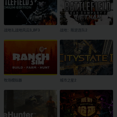
战地3_战地风云3_BF3
战地：叛逆连队2
牧场模拟器
城市之星2