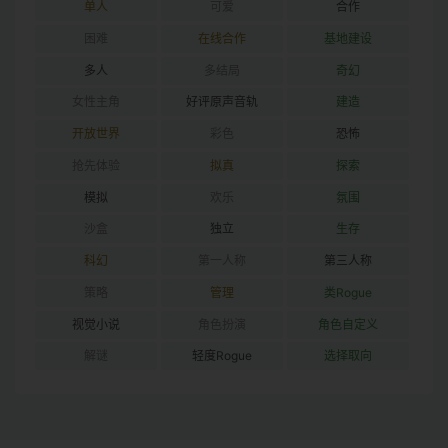
单人
可爱
合作
困难
在线合作
基地建设
多人
多结局
奇幻
女性主角
好评原声音轨
建造
开放世界
彩色
恐怖
抢先体验
拟真
探索
模拟
欢乐
氛围
沙盒
独立
生存
科幻
第一人称
第三人称
策略
管理
类Rogue
视觉小说
角色扮演
角色自定义
解谜
轻度Rogue
选择取向