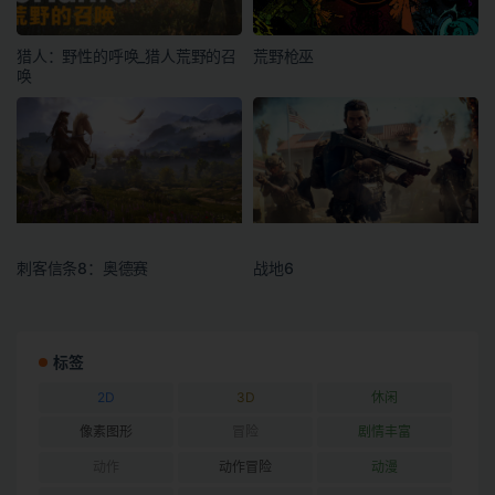
猎人：野性的呼唤_猎人荒野的召
荒野枪巫
唤
刺客信条8：奥德赛
战地6
标签
2D
3D
休闲
像素图形
冒险
剧情丰富
动作
动作冒险
动漫