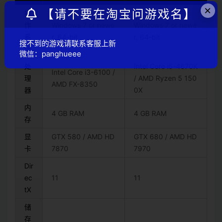
×
【请不要在淘宝问游戏名】
操
作
Windows 7 or newe
Windows 7 or newe
系
r, 64-bit
r, 64-bit
搜不到的游戏请联系客服上新
统
微信：panghueee
处
Intel Core i5-4670K
Intel Core i3-6100 /
理
/ AMD Ryzen 5 150
AMD FX-8350
器
0X
内
4 GB RAM
4 GB RAM
存
显
GTX 580 / AMD HD
GTX 680 / AMD HD
卡
7870
7970
Dir
ec
11
11
tX
储
存