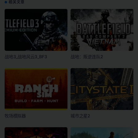
相关文章
战地3_战地风云3_BF3
战地：叛逆连队2
牧场模拟器
城市之星2