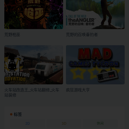
荒野枪巫
荒野的召唤垂钓者
火车站改造王_火车站翻修_火车
疯狂游戏大亨
站装修
标签
2D
3D
休闲