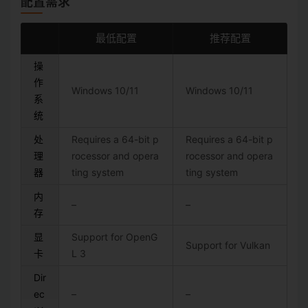
配置需求
最低配置
推荐配置
操
作
Windows 10/11
Windows 10/11
系
统
处
Requires a 64-bit p
Requires a 64-bit p
理
rocessor and opera
rocessor and opera
器
ting system
ting system
内
–
–
存
显
Support for OpenG
Support for Vulkan
卡
L 3
Dir
ec
–
–