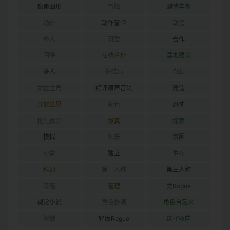
像素图形
冒险
剧情丰富
动作
动作冒险
动漫
单人
可爱
合作
困难
在线合作
基地建设
多人
多结局
奇幻
女性主角
好评原声音轨
建造
开放世界
彩色
恐怖
抢先体验
拟真
探索
模拟
欢乐
氛围
沙盒
独立
生存
科幻
第一人称
第三人称
策略
管理
类Rogue
视觉小说
角色扮演
角色自定义
解谜
轻度Rogue
选择取向