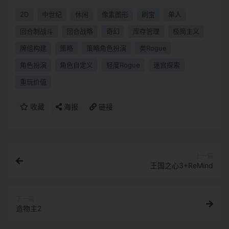
2D
中世纪
休闲
像素图形
刷宝
单人
回合制战斗
回合战略
奇幻
库存管理
极简主义
牌组构建
策略
策略角色扮演
类Rogue
角色扮演
角色自定义
轻度Rogue
迷宫探索
重玩价值
收藏
海报
链接
上一篇
王国之心3+ReMind
下一篇
造物主2