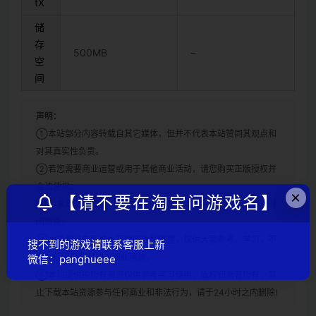
tX
储
存
500MB
–
空
间
声明：
①本站部分内容转载自其它媒体，但并不代表本站赞同其观点和
对其真实性负责。
②若您需要商业运营或用于其他商业活动，请您购买正版授权并
合法使用。
×
【请不要在淘宝问游戏名】
③如果本站有侵犯、不妥之处的资源，请联系我们。将会第一时
间解决！
④本站部分内容均由互联网收集整理，仅供大家参考、学习，不
搜不到的游戏请联系客服上新
存在任何商业目的与商业用途。
微信：panghueee
⑤本站提供的所有资源仅供参考学习使用，版权归原著所有，禁
止下载本站资源参与任何商业和非法行为，请于24小时之内删除!