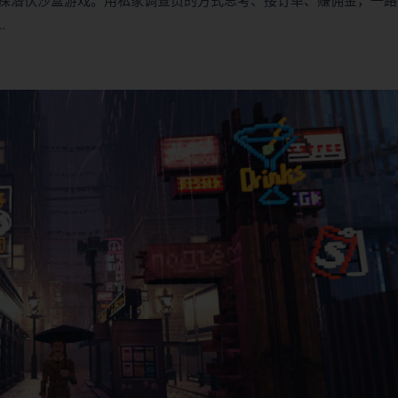
探潜伏沙盒游戏。用私家调查员的方式思考、接订单、赚佣金，一路
…