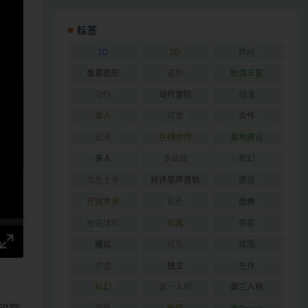
标签
2D
3D
休闲
像素图形
冒险
剧情丰富
动作
动作冒险
动漫
单人
可爱
合作
困难
在线合作
基地建设
多人
多结局
奇幻
女性主角
好评原声音轨
建造
开放世界
彩色
恐怖
抢先体验
拟真
探索
模拟
欢乐
氛围
沙盒
独立
生存
科幻
第一人称
第三人称