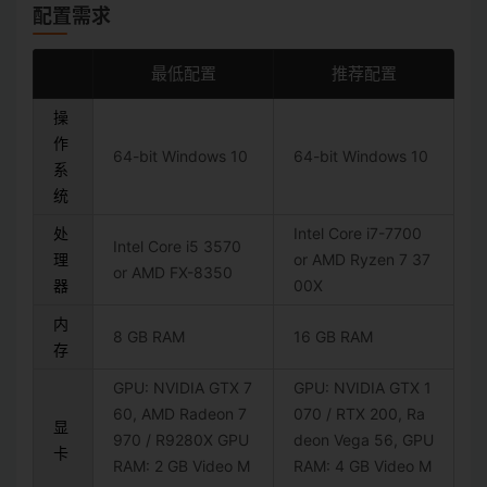
配置需求
最低配置
推荐配置
操
作
64-bit Windows 10
64-bit Windows 10
系
统
处
Intel Core i7-7700
Intel Core i5 3570
理
or AMD Ryzen 7 37
or AMD FX-8350
器
00X
内
8 GB RAM
16 GB RAM
存
GPU: NVIDIA GTX 7
GPU: NVIDIA GTX 1
60, AMD Radeon 7
070 / RTX 200, Ra
显
970 / R9280X GPU
deon Vega 56, GPU
卡
RAM: 2 GB Video M
RAM: 4 GB Video M