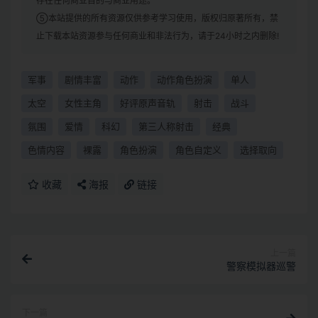
存在任何商业目的与商业用途。
⑤本站提供的所有资源仅供参考学习使用，版权归原著所有，禁
止下载本站资源参与任何商业和非法行为，请于24小时之内删除!
军事
剧情丰富
动作
动作角色扮演
单人
太空
女性主角
好评原声音轨
射击
战斗
氛围
爱情
科幻
第三人称射击
经典
色情内容
裸露
角色扮演
角色自定义
选择取向
收藏
海报
链接
上一篇
警察模拟器巡警
下一篇