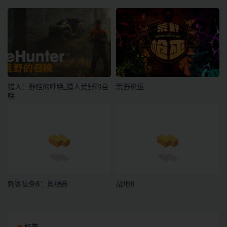
猎人：野性的呼唤_猎人荒野的召
荒野枪巫
唤
刺客信条8：奥德赛
战地6
标签