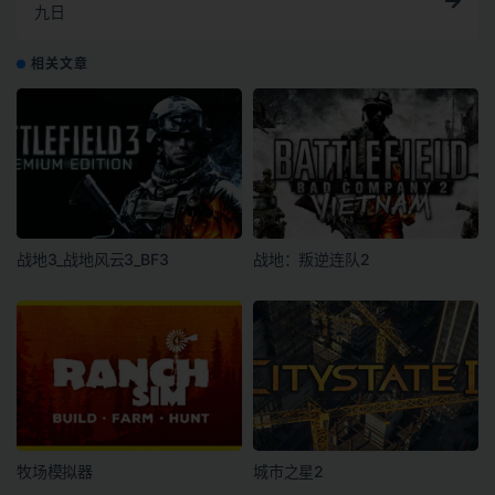
九日
相关文章
战地3_战地风云3_BF3
战地：叛逆连队2
牧场模拟器
城市之星2