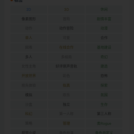
2D
3D
休闲
像素图形
冒险
剧情丰富
动作
动作冒险
动漫
单人
可爱
合作
困难
在线合作
基地建设
多人
多结局
奇幻
女性主角
好评原声音轨
建造
开放世界
彩色
恐怖
抢先体验
拟真
探索
模拟
欢乐
氛围
沙盒
独立
生存
科幻
第一人称
第三人称
策略
管理
类Rogue
视觉小说
角色扮演
角色自定义