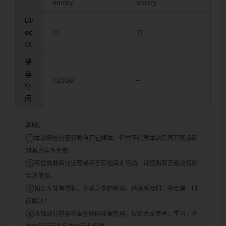
emory
emory
Dir
ec
11
11
tX
储
存
120GB
–
空
间
声明：
①本站部分内容转载自其它媒体，但并不代表本站赞同其观点和
对其真实性负责。
②若您需要商业运营或用于其他商业活动，请您购买正版授权并
合法使用。
③如果本站有侵犯、不妥之处的资源，请联系我们。将会第一时
间解决！
④本站部分内容均由互联网收集整理，仅供大家参考、学习，不