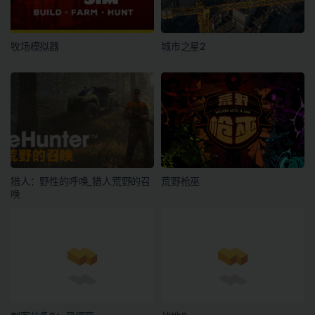
牧场模拟器
城市之星2
猎人：野性的呼唤_猎人荒野的召
荒野枪巫
唤