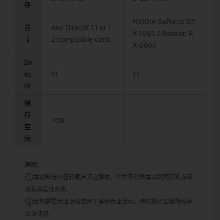
存
NVIDIA GeForce GT
显
Any DirectX 11 or 1
X 1080 / Radeon R
卡
2 compatible card.
X 6800
Dir
ec
11
11
tX
储
存
2GB
–
空
间
声明：
①本站部分内容转载自其它媒体，但并不代表本站赞同其观点和
对其真实性负责。
②若您需要商业运营或用于其他商业活动，请您购买正版授权并
合法使用。