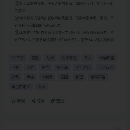
③如果本站有侵犯、不妥之处的资源，请联系我们。将会第一时
间解决！
④本站部分内容均由互联网收集整理，仅供大家参考、学习，不
存在任何商业目的与商业用途。
⑤本站提供的所有资源仅供参考学习使用，版权归原著所有，禁
止下载本站资源参与任何商业和非法行为，请于24小时之内删除!
2D平台
冒险
动作
动作冒险
单人
卡通风格
可爱
困难
复古
多结局
平台游戏
平台解谜
彩色
手绘
控制器
氛围
物理
精确平台
角色自定义
阖家
收藏
海报
链接
上一篇