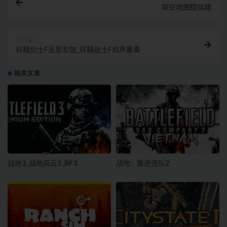
架空地图模拟器
下一篇
妖精剑士F反思和弦_妖精战士F和声重奏
相关文章
战地3_战地风云3_BF3
战地：叛逆连队2