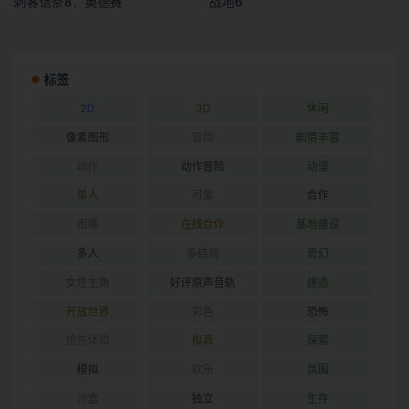
刺客信条8：奥德赛
战地6
标签
2D
3D
休闲
像素图形
冒险
剧情丰富
动作
动作冒险
动漫
单人
可爱
合作
困难
在线合作
基地建设
多人
多结局
奇幻
女性主角
好评原声音轨
建造
开放世界
彩色
恐怖
抢先体验
拟真
探索
模拟
欢乐
氛围
沙盒
独立
生存