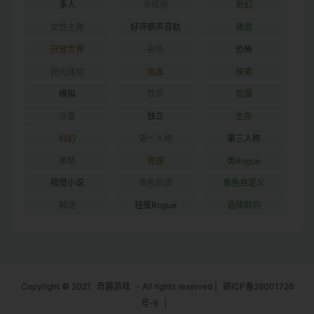
多人
多结局
奇幻
女性主角
好评原声音轨
建造
开放世界
彩色
恐怖
抢先体验
拟真
探索
模拟
欢乐
氛围
沙盒
独立
生存
科幻
第一人称
第三人称
策略
管理
类Rogue
视觉小说
角色扮演
角色自定义
解谜
轻度Rogue
选择取向
Copyright © 2021
奇趣游戏
- All rights reserved
|
赣ICP备26001726
号-6
|