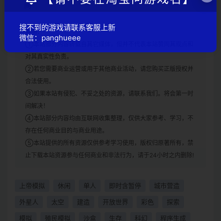
间
搜不到的游戏请联系客服上新
声明：
微信：panghueee
①本站部分内容转载自其它媒体，但并不代表本站赞同其观点和
对其真实性负责。
②若您需要商业运营或用于其他商业活动，请您购买正版授权并
合法使用。
③如果本站有侵犯、不妥之处的资源，请联系我们。将会第一时
间解决！
④本站部分内容均由互联网收集整理，仅供大家参考、学习，不
存在任何商业目的与商业用途。
⑤本站提供的所有资源仅供参考学习使用，版权归原著所有，禁
止下载本站资源参与任何商业和非法行为，请于24小时之内删除!
上帝模拟
休闲
单人
即时含暂停
城市营造
外星人
太空
建造
开放世界
彩色
探索
模拟
殖民模拟
沙盒
生存
科幻
程序生成