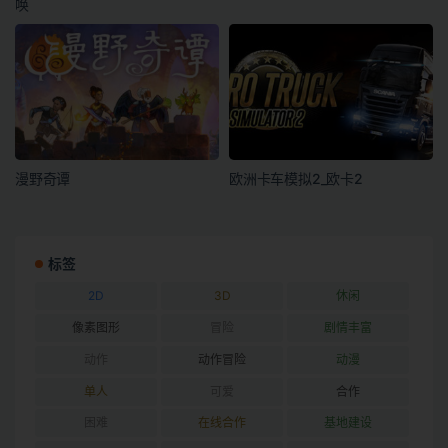
唤
漫野奇谭
欧洲卡车模拟2_欧卡2
标签
2D
3D
休闲
像素图形
冒险
剧情丰富
动作
动作冒险
动漫
单人
可爱
合作
困难
在线合作
基地建设