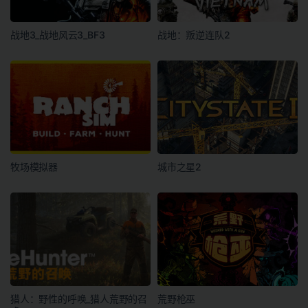
战地3_战地风云3_BF3
战地：叛逆连队2
牧场模拟器
城市之星2
猎人：野性的呼唤_猎人荒野的召
荒野枪巫