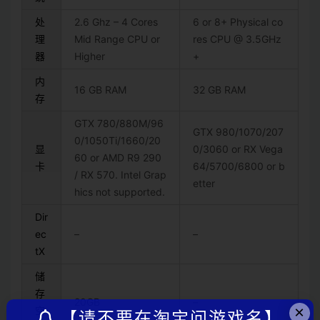
处
2.6 Ghz – 4 Cores
6 or 8+ Physical co
理
Mid Range CPU or
res CPU @ 3.5GHz
器
Higher
+
内
16 GB RAM
32 GB RAM
存
GTX 780/880M/96
GTX 980/1070/207
0/1050Ti/1660/20
显
0/3060 or RX Vega
60 or AMD R9 290
卡
64/5700/6800 or b
/ RX 570. Intel Grap
etter
hics not supported.
Dir
ec
–
–
tX
储
存
20GB
–
×
空
【请不要在淘宝问游戏名】