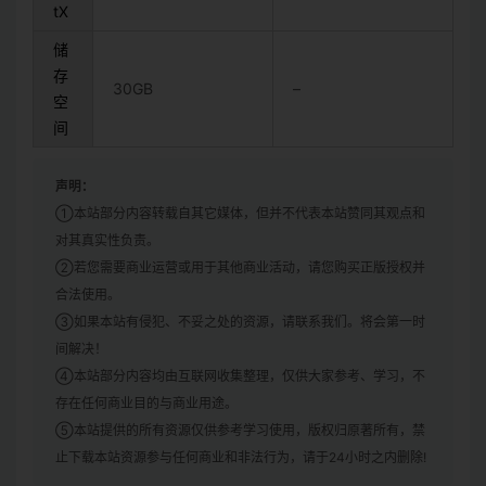
tX
储
存
30GB
–
空
间
声明：
①本站部分内容转载自其它媒体，但并不代表本站赞同其观点和
对其真实性负责。
②若您需要商业运营或用于其他商业活动，请您购买正版授权并
合法使用。
③如果本站有侵犯、不妥之处的资源，请联系我们。将会第一时
间解决！
④本站部分内容均由互联网收集整理，仅供大家参考、学习，不
存在任何商业目的与商业用途。
⑤本站提供的所有资源仅供参考学习使用，版权归原著所有，禁
止下载本站资源参与任何商业和非法行为，请于24小时之内删除!