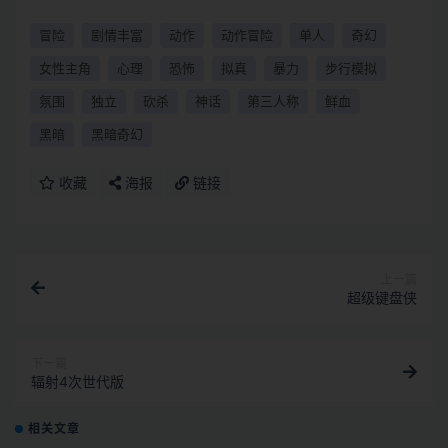
冒险
剧情丰富
动作
动作冒险
单人
奇幻
女性主角
心理
恐怖
拟真
暴力
步行模拟
氛围
独立
砍杀
神话
第三人称
鲜血
黑暗
黑暗奇幻
收藏
海报
链接
上一篇
超级键盘侠
下一篇
辐射4次世代版
相关文章