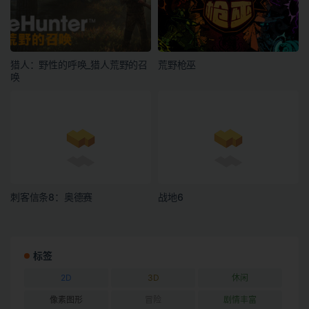
猎人：野性的呼唤_猎人荒野的召
荒野枪巫
唤
刺客信条8：奥德赛
战地6
标签
2D
3D
休闲
像素图形
冒险
剧情丰富