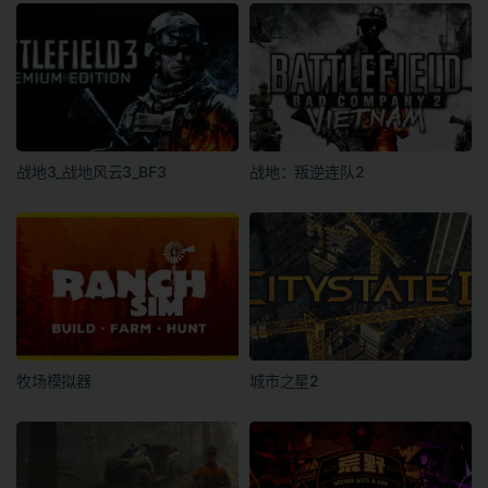
战地3_战地风云3_BF3
战地：叛逆连队2
牧场模拟器
城市之星2