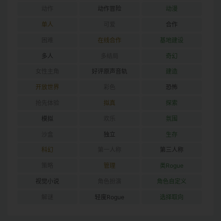
动作
动作冒险
动漫
单人
可爱
合作
困难
在线合作
基地建设
多人
多结局
奇幻
女性主角
好评原声音轨
建造
开放世界
彩色
恐怖
抢先体验
拟真
探索
模拟
欢乐
氛围
沙盒
独立
生存
科幻
第一人称
第三人称
策略
管理
类Rogue
视觉小说
角色扮演
角色自定义
解谜
轻度Rogue
选择取向