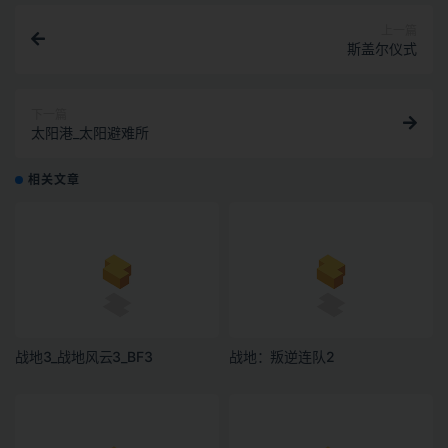
上一篇
斯盖尔仪式
下一篇
太阳港_太阳避难所
相关文章
战地3_战地风云3_BF3
战地：叛逆连队2