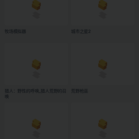
牧场模拟器
城市之星2
猎人：野性的呼唤_猎人荒野的召
荒野枪巫
唤