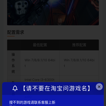
配置需求
最低配置
推荐配置
操
作
Win 7/8/8.1/10 64bi
Win 7/8/8.1/10 64bi
系
t
t
统
Intel Core i3-6300t
处
or equivalent [4 or
Intel Core i5-6600
×
【请不要在淘宝问游戏名】
理
more hardware thre
or equivalent
器
ads]
搜不到的游戏请联系客服上新
内