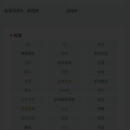
刺客信条8：奥德赛
战地6
标签
2D
3D
休闲
像素图形
冒险
剧情丰富
动作
动作冒险
动漫
单人
可爱
合作
困难
在线合作
基地建设
多人
多结局
奇幻
女性主角
好评原声音轨
建造
开放世界
彩色
恐怖
抢先体验
拟真
探索
模拟
欢乐
氛围