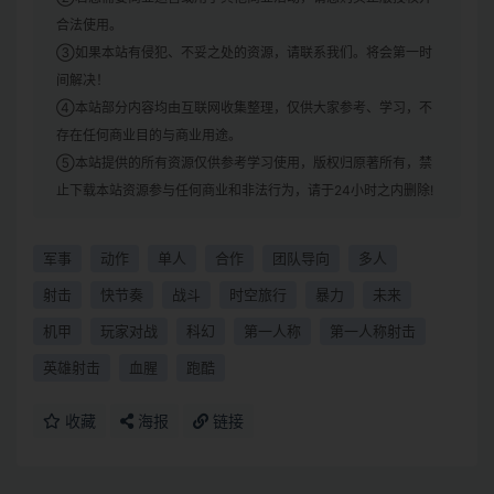
合法使用。
③如果本站有侵犯、不妥之处的资源，请联系我们。将会第一时
间解决！
④本站部分内容均由互联网收集整理，仅供大家参考、学习，不
存在任何商业目的与商业用途。
⑤本站提供的所有资源仅供参考学习使用，版权归原著所有，禁
止下载本站资源参与任何商业和非法行为，请于24小时之内删除!
军事
动作
单人
合作
团队导向
多人
射击
快节奏
战斗
时空旅行
暴力
未来
机甲
玩家对战
科幻
第一人称
第一人称射击
英雄射击
血腥
跑酷
收藏
海报
链接